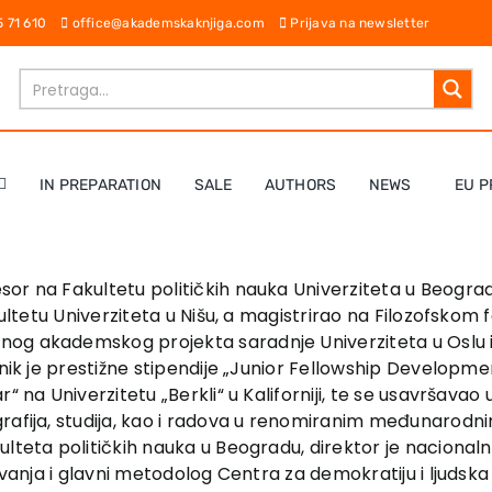
65 71 610
office@akademskaknjiga.com
Prijava na newsletter
IN PREPARATION
SALE
AUTHORS
NEWS
EU P
sor na Fakultetu političkih nauka Univerziteta u Beograd
kultetu Univerziteta u Nišu, a magistrirao na Filozofskom
nog akademskog projekta saradnje Univerziteta u Oslu i
isnik je prestižne stipendije „Junior Fellowship Develo
r“ na Univerzitetu „Berkli“ u Kaliforniji, te se usavršava
rafija, studija, kao i radova u renomiranim međunarodni
ulteta političkih nauka u Beogradu, direktor je naciona
ivanja i glavni metodolog Centra za demokratiju i ljudska 