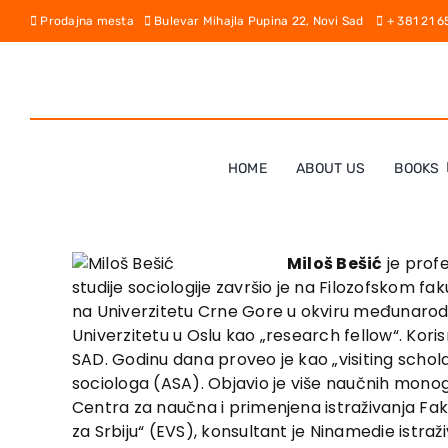
Skip
Prodajna mesta
Bulevar Mihajla Pupina 22, Novi Sad
+ 381 21 
to
content
HOME
ABOUT US
BOOKS
Miloš Bešić
je profe
studije sociologije završio je na Filozofskom fa
na Univerzitetu Crne Gore u okviru međunarod
Univerzitetu u Oslu kao „research fellow“. Kor
SAD. Godinu dana proveo je kao „visiting schola
sociologa (ASA). Objavio je više naučnih monog
Centra za naučna i primenjena istraživanja Fak
za Srbiju“ (EVS), konsultant je Ninamedie istraž