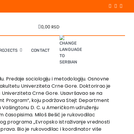
0,00 RSD
ROJECTS
CONTACT
u. Predaje sociologiju i metodologiju. Osnovne
 fakultetu Univerziteta Crne Gore. Doktorirao je
 Univerziteta Crne Gore. Usavršavao se na
pment Program“, koju podržava Stejt Department
o u Vašingtonu D. C. u Američkom udruženju
m časopisima. Miloš Bešić je rukovodilac
lnog programa „Evropsko istraživanje vrednosti
prava. Bio je rukovodilac i koordinator više