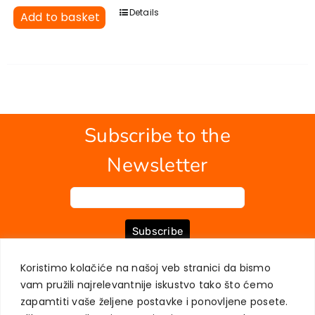
Details
Add to basket
Subscribe to the
Newsletter
Subscribe
Koristimo kolačiće na našoj veb stranici da bismo
vam pružili najrelevantnije iskustvo tako što ćemo
ABOUT US
BOOKS
MY ACCOUNT
CONTACT
TERMS OF PURCHASE
zapamtiti vaše željene postavke i ponovljene posete.
USER PRIVACY PROTECTION