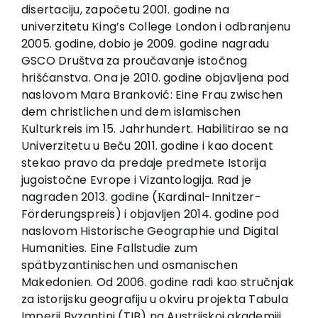
EU PROJECTS
disertaciju, započetu 2001. godine na
univerzitetu Кing’s College London i odbranjenu
Contact
2005. godine, dobio je 2009. godine nagradu
GSCO Društva za proučavanje istočnog
hrišćanstva. Ona je 2010. godine objavljena pod
naslovom Mara Branković: Eine Frau zwischen
dem christlichen und dem islamischen
Кulturkreis im 15. Jahrhundert. Habilitirao se na
Univerzitetu u Beču 2011. godine i kao docent
stekao pravo da predaje predmete Istorija
jugoistočne Evrope i Vizantologija. Rad je
nagrađen 2013. godine (Кardinal-Innitzer-
Förderungspreis) i objavljen 2014. godine pod
naslovom Historische Geographie und Digital
Humanities. Eine Fallstudie zum
spätbyzantinischen und osmanischen
Makedonien. Od 2006. godine radi kao stručnjak
za istorijsku geografiju u okviru projekta Tabula
Imperii Byzantini (TIB) na Austrijskoj akademiji