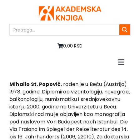
Skip
to
content
0,00 RSD
Toggle
Naviga
Home
About us
Mihailo St. Popović
, rođen je u Beču (Austrija)
1978. godine. Diplomirao vizantologiju, novogrčki,
Books
balkanologiju, numizmatiku i srednjovekovnu
In preparation
istoriju 2000. godine na Univerzitetu u Beču.
Sale
Diplomski rad mu je objavljen kao monografija
pod naslovom Von Budapest nach Istanbul. Die
Authors
Via Traiana im Spiegel der Reiseliteratur des 14.
News
bis 16. Jahrhunderts (2006; 22010). Za doktorsku