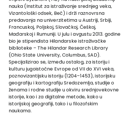
nauka (Institut za istraživanje srednjeg veka,
Vizantološki odsek, Beč) i drži raznovrsna
predavanja na univerzitetima u Austriji, Srbiji,
Francuskoj, Poljskoj, Slovačkoj, Češkoj,
Mađarskoj i Rumuniji. U julu i avgustu 2013. godine
bio je stipendista Hilandarske istraživačke
biblioteke – The Hilandar Research Library
(Ohio State University, Columbus, SAD).
Specijalizirao se, između ostalog, za istoriju i
kulturu jugoistočne Evrope od VII do XVI veka,
poznovizantijsku istoriju (1204–1453), istorijsku
geografiju i kartografiju Sredozemlja, studije o
ženama i rodne studije u okviru srednjovekovne
istorije, kao i za digitalne metode, kako u
istorijskoj geografiji, tako i u filozofskim
naukama.