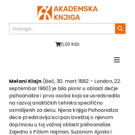
Skip
to
content
0,00 RSD
Toggle
Naviga
Home
About us
Melani Klajn
(Beč, 30. mart 1882 – London, 22.
septembar 1960) je bila pionir u oblasti dečje
Books
psihoanalize i prva osoba koja se usredsredila
In preparation
na razvoj analitičkih tehnika specifično
Sale
osmišljenih za decu. Njena knjiga Psihoanaliza
dece predstavlja iscrpan izveštaj o njenom
Authors
doprinosu u toj važnoj oblasti psihoanalize.
News
Zajedno s Pôlom Hajman, Suzanom Ajzaks i