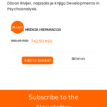
EU PROJECTS
Džoan Rivijer, napisala je knjigu Developments in
Psychoanalysis.
Contact
Akcija!
LJUBAV, MRŽNJA I REPARACIJA
990,00
RSD
742,50
RSD
Details
Add to basket
Subscribe to the