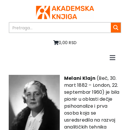
Skip
to
content
0,00 RSD
Toggle
Naviga
Home
About us
Melani Klajn
(Beč, 30.
mart 1882 – London, 22.
Books
septembar 1960) je bila
In preparation
pionir u oblasti dečje
Sale
psihoanalize i prva
osoba koja se
Authors
usredsredila na razvoj
News
analitičkih tehnika