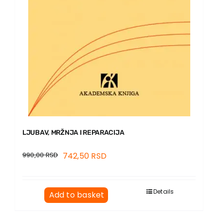
LJUBAV, MRŽNJA I REPARACIJA
990,00
RSD
742,50
RSD
Details
Add to basket