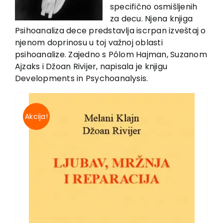
EU PROJECTS
specifično osmišljenih
za decu. Njena knjiga
Contact
Psihoanaliza dece predstavlja iscrpan izveštaj o
njenom doprinosu u toj važnoj oblasti
psihoanalize. Zajedno s Pôlom Hajman, Suzanom
Ajzaks i Džoan Rivijer, napisala je knjigu
Developments in Psychoanalysis.
Akcija!