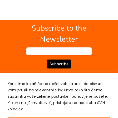
Subscribe to the
Newsletter
Subscribe
Koristimo kolačiće na našoj veb stranici da bismo
ABOUT US
BOOKS
MY ACCOUNT
CONTACT
TERMS OF PURCHASE
vam pružili najrelevantnije iskustvo tako što ćemo
USER PRIVACY PROTECTION
zapamtiti vaše željene postavke i ponovljene posete.
Klikom na „Prihvati sve“, pristajete na upotrebu SVIH
kolačića.