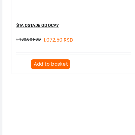
ŠTA OSTAJE OD OCA?
1.430,00
RSD
1.072,50
RSD
Add to basket