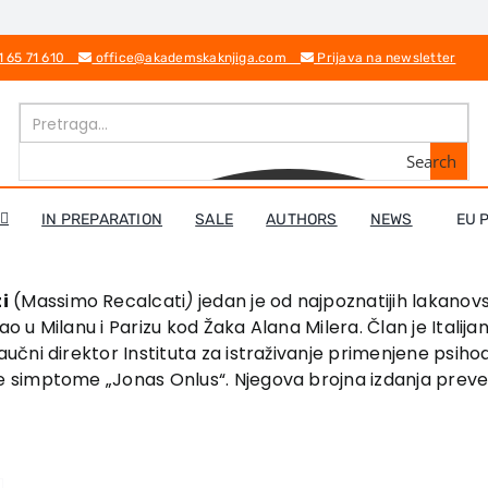
1 65 71 610
office@akademskaknjiga.com
Prijava na newsletter
Search
IN PREPARATION
SALE
AUTHORS
NEWS
EU 
i
(Massimo Recalcati
)
jedan je od najpoznatijih lakanovski
ao u Milanu i Parizu kod Žaka Alana Milera. Član je Itali
aučni direktor Instituta za istraživanje primenjene psiho
e simptome „Jonas Onlus“. Njegova brojna izdanja prevede