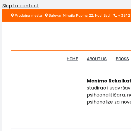
Skip to content
Prodajna mesta
Bulevar Mihajla Pupina 22, Novi Sad
+ 381 2
HOME
ABOUT US
BOOKS
Masimo Rekalkat
studirao i usavršav
psihoanalitičara, n
psihonalize za nov