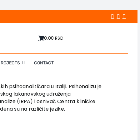
0,00 RSD
PROJECTS
CONTACT
h psihoanalitičara u Italiji. Psihonalizu je
janskog lakanovskog udruženja
analize (IRPA) i osnivač Centra kliničke
na su na različite jezike.