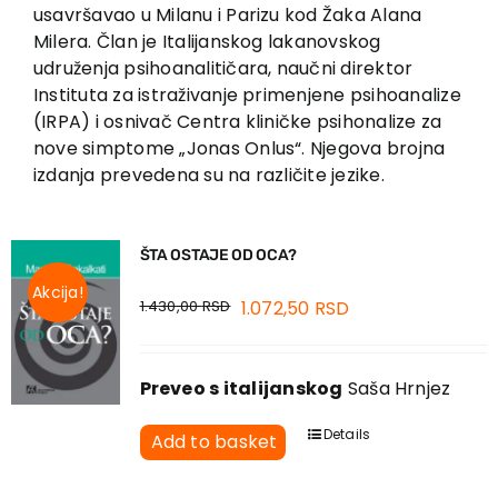
EU PROJECTS
usavršavao u Milanu i Parizu kod Žaka Alana
Milera. Član je Italijanskog lakanovskog
Contact
udruženja psihoanalitičara, naučni direktor
Instituta za istraživanje primenjene psihoanalize
(IRPA) i osnivač Centra kliničke psihonalize za
nove simptome „Jonas Onlus“. Njegova brojna
izdanja prevedena su na različite jezike.
ŠTA OSTAJE OD OCA?
Akcija!
1.430,00
RSD
1.072,50
RSD
Preveo s italijanskog
Saša Hrnjez
Details
Add to basket