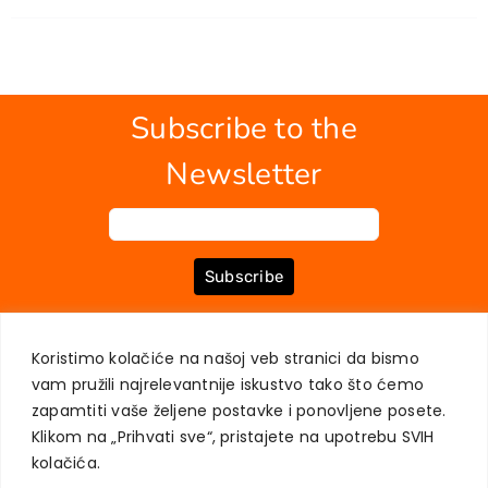
Subscribe to the
Newsletter
Subscribe
Koristimo kolačiće na našoj veb stranici da bismo
ABOUT US
BOOKS
MY ACCOUNT
CONTACT
TERMS OF PURCHASE
vam pružili najrelevantnije iskustvo tako što ćemo
USER PRIVACY PROTECTION
zapamtiti vaše željene postavke i ponovljene posete.
Klikom na „Prihvati sve“, pristajete na upotrebu SVIH
kolačića.