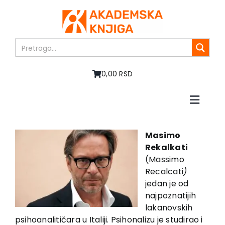
Skip
to
content
0,00 RSD
Toggle
Naviga
Home
About us
Masimo
Rekalkati
Books
(Massimo
In preparation
Recalcati
)
Sale
jedan je od
najpoznatijih
Authors
lakanovskih
News
psihoanalitičara u Italiji. Psihonalizu je studirao i