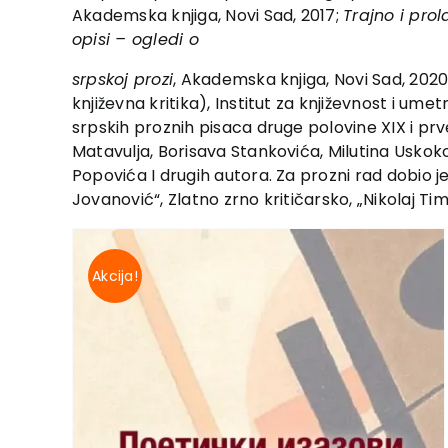
Akademska knjiga, Novi Sad, 2017;
Trajno i prola
opisi – ogledi o
srpskoj prozi
, Akademska knjiga, Novi Sad, 2020. 
književna kritika), Institut za književnost i ume
srpskih proznih pisaca druge polovine XIX i pr
Matavulja, Borisava Stankovića, Milutina Uskok
Popovića I drugih autora. Za prozni rad dobio j
Jovanović“, Zlatno zrno kritičarsko, „Nikolaj 
Akcija!