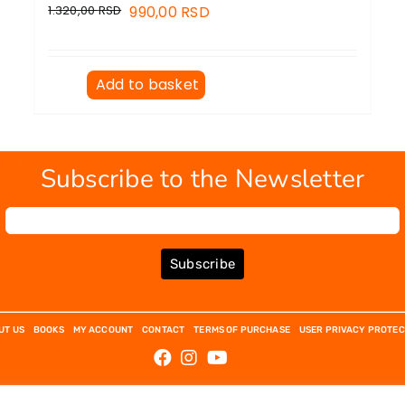
1.320,00
RSD
990,00
RSD
Add to basket
Subscribe to the Newsletter
Subscribe
UT US
BOOKS
MY ACCOUNT
CONTACT
TERMS OF PURCHASE
USER PRIVACY PROTEC