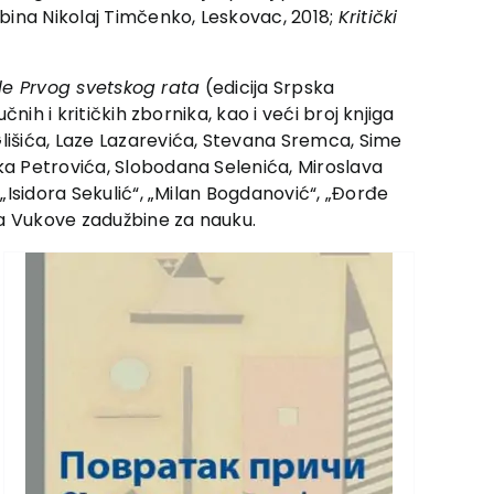
žbina Nikolaj Timčenko, Leskovac, 2018;
Kritički
sle Prvog svetskog rata
(edicija Srpska
nih i kritičkih zbornika, kao i veći broj knjiga
Glišića, Laze Lazarevića, Stevana Sremca, Sime
tka Petrovića, Slobodana Selenića, Miroslava
e „Isidora Sekulić“, „Milan Bogdanović“, „Đorđe
da Vukove zadužbine za nauku.