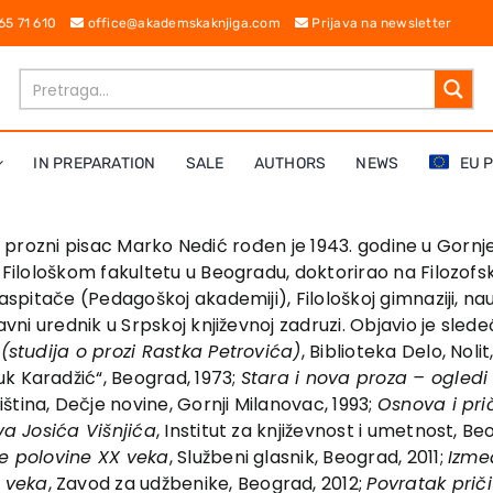
 65 71 610
office@akademskaknjiga.com
Prijava na newsletter
IN PREPARATION
SALE
AUTHORS
NEWS
EU 
osti i prozni pisac Marko Nedić rođen je 1943. godine u Gor
a Filološkom fakultetu u Beogradu, doktorirao na Filozof
aspitače (Pedagoškoj akademiji), Filološkoj gimnaziji, nau
avni urednik u Srpskoj književnoj zadruzi. Objavio je slede
(studija o prozi Rastka Petrovića)
, Biblioteka Delo, Noli
k Karadžić“, Beograd, 1973;
Stara i nova proza – ogledi
iština, Dečje novine, Gornji Milanovac, 1993;
Osnova i pri
va Josića Višnjića
, Institut za književnost i umetnost, B
ve polovine XX veka
, Službeni glasnik, Beograd, 2011;
Izme
 veka
, Zavod za udžbenike, Beograd, 2012;
Povratak prič