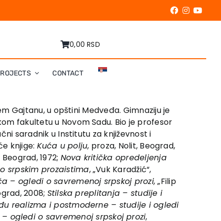
0,00 RSD
PROJECTS
CONTACT
njem Gajtanu, u opštini Medveđa. Gimnaziju je
skom fakultetu u Novom Sadu. Bio je profesor
čni saradnik u Institutu za književnost i
će knjige:
Kuća u polju
, proza, Nolit, Beograd,
t, Beograd, 1972;
Nova kritička opredeljenja
 o srpskim prozaistima
, „Vuk Karadžić“,
ča – ogledi o savremenoj srpskoj prozi,
„Filip
eograd, 2008;
Stilska preplitanja – studije i
đu realizma i postmoderne – studije i ogledi
i – ogledi o savremenoj srpskoj prozi
,