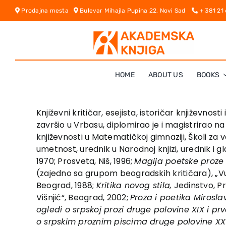
Skip
Prodajna mesta
Bulevar Mihajla Pupina 22, Novi Sad
+ 381 21
to
content
HOME
ABOUT US
BOOKS
Književni kritičar, esejista, istoričar književn
završio u Vrbasu, diplomirao je i magistrirao n
književnosti u Matematičkoj gimnaziji, Školi za v
umetnost, urednik u Narodnoj knjizi, urednik i gl
1970; Prosveta, Niš, 1996;
Magija poetske proze 
(zajedno sa grupom beogradskih kritičara), „Vu
Beograd, 1988;
Kritika novog stila,
Jedinstvo, Pr
Višnjić“, Beograd, 2002;
Proza i poetika Mirosla
ogledi o srpskoj prozi druge polovine XIX i pr
o srpskim proznim piscima druge polovine XX