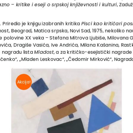
zno – kritike i eseji o srpskoj književnosti i kulturi
, Zadu
Priredio je knjigu izabranih kritika
Pisci kao kritičari po
tnost, Beograd, Matica srpska, Novi Sad, 1975, nekoliko nauč
ve polovine XX veka – Stefana Mitrova Ljubiše, Milovana 
ovića, Dragiše Vasića, Ive Andrića, Milana Kašanina, Ras
e nagradu lista
Mladost
, a za kritičko-esejistički nagrad
Timčenko“, „Mladen Leskovac“, „Čedomir Mirković“, Nagra
Akcija!