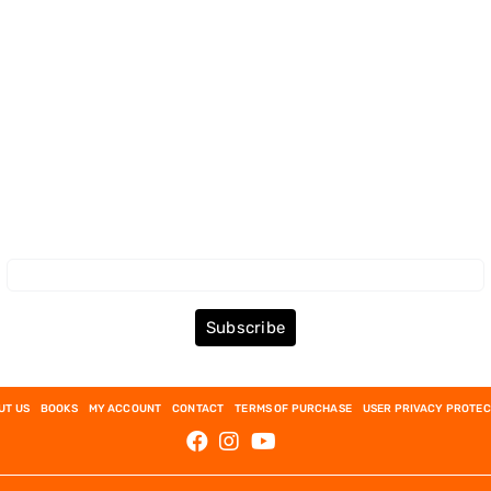
Subscribe to the Newsletter
Subscribe
UT US
BOOKS
MY ACCOUNT
CONTACT
TERMS OF PURCHASE
USER PRIVACY PROTEC