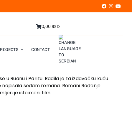
0,00 RSD
PROJECTS
CONTACT
se u Ruanu i Parizu. Radila je za izdavačku kuću
a je napisala sedam romana. Romani Rađanje
mljen je istoimeni film.