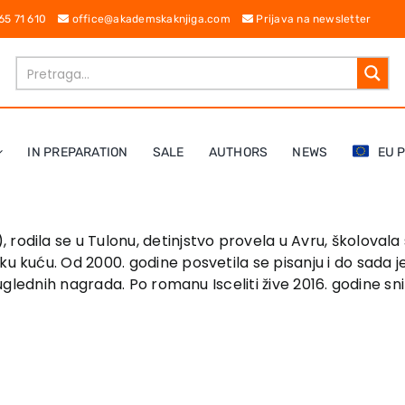
 65 71 610
office@akademskaknjiga.com
Prijava na newsletter
IN PREPARATION
SALE
AUTHORS
NEWS
EU 
 rodila se u Tulonu, detinjstvo provela u Avru, školovala 
ačku kuću. Od 2000. godine posvetila se pisanju i do sad
e uglednih nagrada. Po romanu Isceliti žive 2016. godine sni