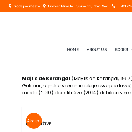
Skip
Prodajna mesta
Bulevar Mihajla Pupina 22, Novi Sad
+ 381 21
to
content
HOME
ABOUT US
BOOKS
Majlis de Kerangal
(Maylis de Kerangal, 1967),
Galimar, a jedno vreme imala je i svoju izdav
mosta (2010) i Isceliti žive (2014) dobili su viš
Akcija!
ISCELITI ŽIVE