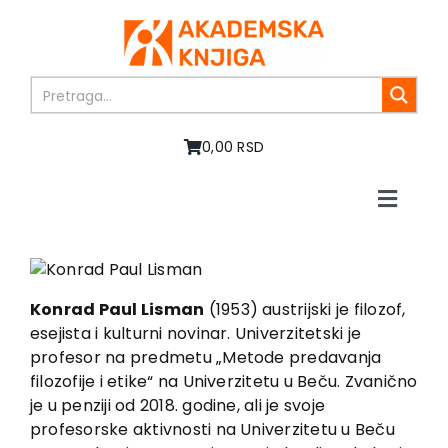
Skip
to
content
0,00 RSD
Toggle
Naviga
Home
About us
Books
Konrad Paul Lisman
(1953) austrijski je filozof,
In preparation
esejista i kulturni novinar. Univerzitetski je
profesor na predmetu „Metode predavanja
Sale
filozofije i etike“ na Univerzitetu u Beču. Zvanično
Authors
je u penziji od 2018. godine, ali je svoje
News
profesorske aktivnosti na Univerzitetu u Beču