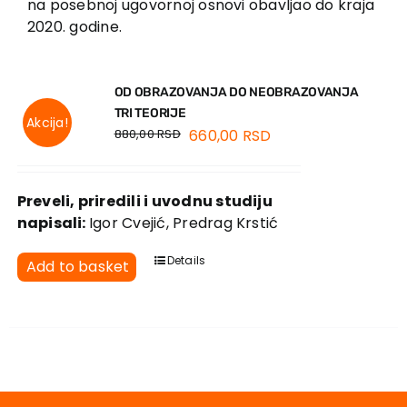
na posebnoj ugovornoj osnovi obavljao do kraja
EU PROJECTS
2020. godine.
Contact
OD OBRAZOVANJA DO NEOBRAZOVANJA
TRI TEORIJE
Akcija!
880,00
RSD
660,00
RSD
Preveli, priredili i uvodnu studiju
napisali:
Igor Cvejić, Predrag Krstić
Details
Add to basket