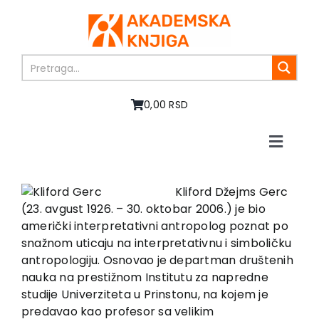
Skip
to
content
0,00 RSD
Toggle
Naviga
Home
About us
Kliford Džejms Gerc
(23. avgust 1926. – 30. oktobar 2006.) je bio
Books
američki interpretativni antropolog poznat po
In preparation
snažnom uticaju na interpretativnu i simboličku
Sale
antropologiju. Osnovao je departman društenih
nauka na prestižnom Institutu za napredne
Authors
studije Univerziteta u Prinstonu, na kojem je
News
predavao kao profesor sa velikim