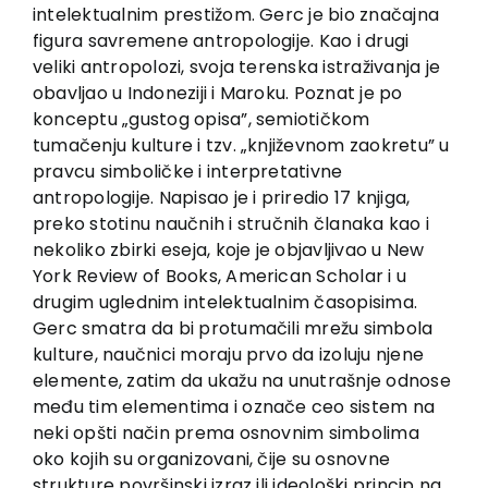
EU PROJECTS
intelektualnim prestižom. Gerc je bio značajna
figura savremene antropologije. Kao i drugi
Contact
veliki antropolozi, svoja terenska istraživanja je
obavljao u Indoneziji i Maroku. Poznat je po
konceptu „gustog opisa”, semiotičkom
tumačenju kulture i tzv. „književnom zaokretu” u
pravcu simboličke i interpretativne
antropologije. Napisao je i priredio 17 knjiga,
preko stotinu naučnih i stručnih članaka kao i
nekoliko zbirki eseja, koje je objavljivao u New
York Review of Books, American Scholar i u
drugim uglednim intelektualnim časopisima.
Gerc smatra da bi protumačili mrežu simbola
kulture, naučnici moraju prvo da izoluju njene
elemente, zatim da ukažu na unutrašnje odnose
među tim elementima i označe ceo sistem na
neki opšti način prema osnovnim simbolima
oko kojih su organizovani, čije su osnovne
strukture površinski izraz ili ideološki princip na