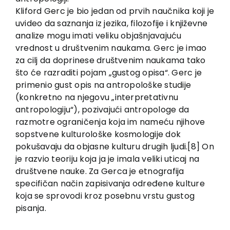
Kliford Gerc je bio jedan od prvih naučnika koji je
uvideo da saznanja iz jezika, filozofije i književne
analize mogu imati veliku objašnjavajuću
vrednost u društvenim naukama. Gerc je imao
za cilj da doprinese društvenim naukama tako
što će razraditi pojam „gustog opisa“. Gerc je
primenio gust opis na antropološke studije
(konkretno na njegovu „interpretativnu
antropologiju“), pozivajući antropologe da
razmotre ograničenja koja im nameću njihove
sopstvene kulturološke kosmologije dok
pokušavaju da objasne kulturu drugih ljudi.[8] On
je razvio teoriju koja ja je imala veliki uticaj na
društvene nauke. Za Gerca je etnografija
specifičan način zapisivanja određene kulture
koja se sprovodi kroz posebnu vrstu gustog
pisanja.