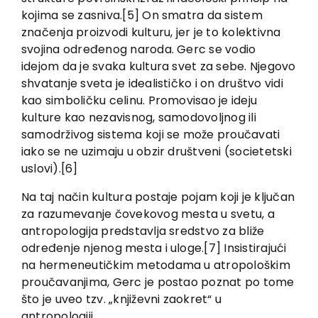
kojima se zasniva.[5] On smatra da sistem
značenja proizvodi kulturu, jer je to kolektivna
svojina određenog naroda. Gerc se vodio
idejom da je svaka kultura svet za sebe. Njegovo
shvatanje sveta je idealističko i on društvo vidi
kao simboličku celinu. Promovisao je ideju
kulture kao nezavisnog, samodovoljnog ili
samodrživog sistema koji se može proučavati
iako se ne uzimaju u obzir društveni (societetski
uslovi).[6]
Na taj način kultura postaje pojam koji je ključan
za razumevanje čovekovog mesta u svetu, a
antropologija predstavlja sredstvo za bliže
određenje njenog mesta i uloge.[7] Insistirajući
na hermeneutičkim metodama u atropološkim
proučavanjima, Gerc je postao poznat po tome
što je uveo tzv. „književni zaokret“ u
antropologiji.