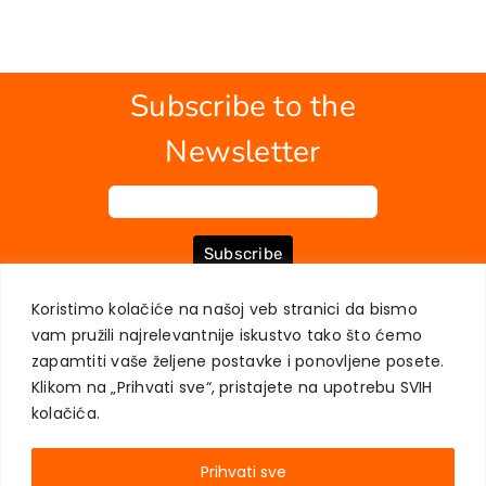
Subscribe to the
Newsletter
Subscribe
Koristimo kolačiće na našoj veb stranici da bismo
vam pružili najrelevantnije iskustvo tako što ćemo
ABOUT US
BOOKS
MY ACCOUNT
CONTACT
TERMS OF PURCHASE
zapamtiti vaše željene postavke i ponovljene posete.
USER PRIVACY PROTECTION
Klikom na „Prihvati sve“, pristajete na upotrebu SVIH
kolačića.
Prihvati sve