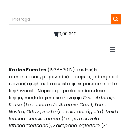
Skip
to
content
0,00 RSD
Toggle
Naviga
Home
About us
Karlos Fuentes
(1928
–
2012), meksički
romanopisac, pripovedač i esejista, jedan je od
Books
najznačajnijih autora u istoriji hispanoameričke
In preparation
književnosti. Napisao je preko sedamdeset
Sale
knjiga, među kojima se izdvajaju
Smrt Artemija
Krusa
(
La muerte de Artemio Cruz
),
Terra
Authors
Nostra
,
Orlov presto
(
La silla del águila
),
Veliki
News
latinoamerički roman
(
La gran novela
EU PROJECTS
latinoamericana
),
Zakopano ogledalo
(
El