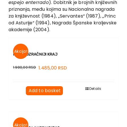
espejo enterrado
). Dobitnik je brojnih književnih
Contact
priznanja, među kojima su Nacionalna nagrada
za književnost (1984), „Servantes“ (1987), „Princ
od Asturije“ (1994), Nagrada Španske kraljevske
akademije (2004).
Akcija!
NAJPROZRAČNIJI KRAJ
1.980,00
RSD
1.485,00
RSD
Details
Add to basket
Akcija!