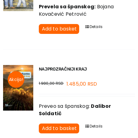
Prevela sa španskog:
Bojana
Kovačević Petrović
Details
Add to basket
NAJPROZRAČNIJI KRAJ
Akcija!
1.980,00
RSD
1.485,00
RSD
Preveo sa španskog:
Dalibor
Soldatić
Details
Add to basket