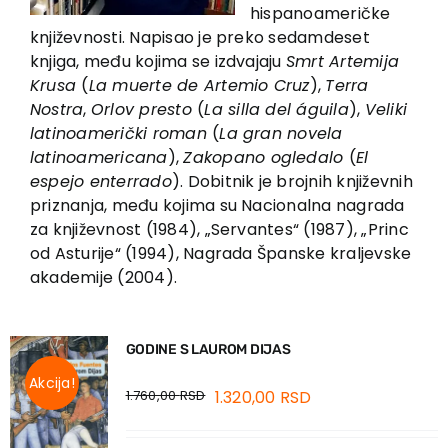
EU PROJECTS
hispanoameričke
književnosti. Napisao je preko sedamdeset
Contact
knjiga, među kojima se izdvajaju
Smrt Artemija
Krusa
(
La muerte de Artemio Cruz
),
Terra
Nostra
,
Orlov presto
(
La silla del águila
),
Veliki
latinoamerički roman
(
La gran novela
latinoamericana
),
Zakopano ogledalo
(
El
espejo enterrado
). Dobitnik je brojnih književnih
priznanja, među kojima su Nacionalna nagrada
za književnost (1984), „Servantes“ (1987), „Princ
od Asturije“ (1994), Nagrada Španske kraljevske
akademije (2004).
GODINE S LAUROM DIJAS
Akcija!
1.760,00
RSD
1.320,00
RSD