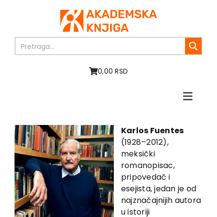
Skip
to
content
0,00 RSD
Toggle
Naviga
Home
About us
Karlos Fuentes
(1928
–
2012),
Books
meksički
In preparation
romanopisac,
Sale
pripovedač i
esejista, jedan je od
Authors
najznačajnijih autora
News
u istoriji