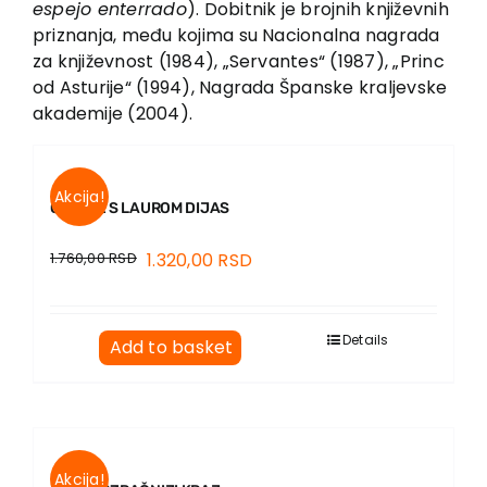
espejo enterrado
). Dobitnik je brojnih književnih
Contact
priznanja, među kojima su Nacionalna nagrada
za književnost (1984), „Servantes“ (1987), „Princ
od Asturije“ (1994), Nagrada Španske kraljevske
akademije (2004).
Akcija!
GODINE S LAUROM DIJAS
1.760,00
RSD
1.320,00
RSD
Details
Add to basket
Akcija!