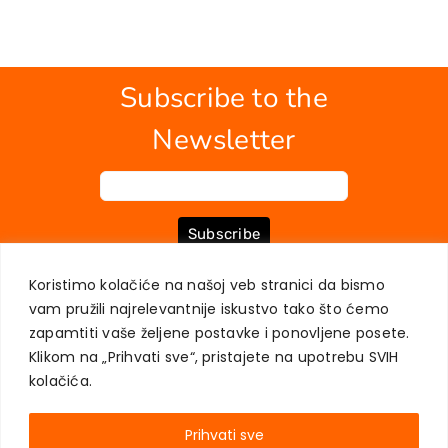
Subscribe to the
Newsletter
Subscribe
Koristimo kolačiće na našoj veb stranici da bismo
vam pružili najrelevantnije iskustvo tako što ćemo
ABOUT US
BOOKS
MY ACCOUNT
CONTACT
TERMS OF PURCHASE
zapamtiti vaše željene postavke i ponovljene posete.
USER PRIVACY PROTECTION
Klikom na „Prihvati sve“, pristajete na upotrebu SVIH
kolačića.
Prihvati sve