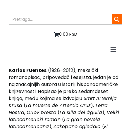
Skip
to
content
0,00 RSD
Toggle
Naviga
Home
About us
Karlos Fuentes
(1928
–
2012), meksički
romanopisac, pripovedač i esejista, jedan je od
Books
najznačajnijih autora u istoriji hispanoameričke
In preparation
književnosti. Napisao je preko sedamdeset
Sale
knjiga, među kojima se izdvajaju
Smrt Artemija
Krusa
(
La muerte de Artemio Cruz
),
Terra
Authors
Nostra
,
Orlov presto
(
La silla del águila
),
Veliki
News
latinoamerički roman
(
La gran novela
EU PROJECTS
latinoamericana
),
Zakopano ogledalo
(
El