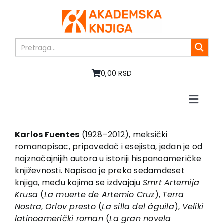
Skip
to
content
0,00 RSD
Toggle
Naviga
Home
About us
Karlos Fuentes
(1928
–
2012), meksički
romanopisac, pripovedač i esejista, jedan je od
Books
najznačajnijih autora u istoriji hispanoameričke
In preparation
književnosti. Napisao je preko sedamdeset
Sale
knjiga, među kojima se izdvajaju
Smrt Artemija
Krusa
(
La muerte de Artemio Cruz
),
Terra
Authors
Nostra
,
Orlov presto
(
La silla del águila
),
Veliki
News
latinoamerički roman
(
La gran novela