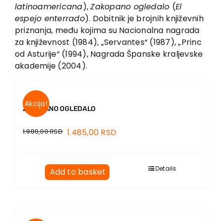
EU PROJECTS
latinoamericana
),
Zakopano ogledalo
(
El
espejo enterrado
). Dobitnik je brojnih književnih
Contact
priznanja, među kojima su Nacionalna nagrada
za književnost (1984), „Servantes“ (1987), „Princ
od Asturije“ (1994), Nagrada Španske kraljevske
akademije (2004).
Akcija!
ZAKOPANO OGLEDALO
1.980,00
RSD
1.485,00
RSD
Details
Add to basket