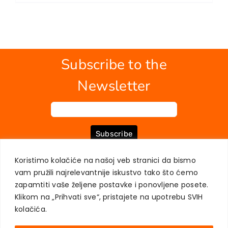
Subscribe to the
Newsletter
Subscribe
Koristimo kolačiće na našoj veb stranici da bismo
vam pružili najrelevantnije iskustvo tako što ćemo
ABOUT US
BOOKS
MY ACCOUNT
CONTACT
TERMS OF PURCHASE
zapamtiti vaše željene postavke i ponovljene posete.
USER PRIVACY PROTECTION
Klikom na „Prihvati sve“, pristajete na upotrebu SVIH
kolačića.