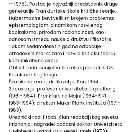
EU PROJECTS
— 1975). Postao je najvažniji predstavnik druge
generacije Frankfurtske škole kritičke teorije.
Contact
Habermas se bavi velikim brojem problema:
epistemologijom, dinamikom razvijenog
kapitalizma, prirodom racionalnosti, kao i
odnosom između nauke o društvu i filozofije.
Tokom sedamdesetih godina odbacuje
ortodoksni marksizam i razvija kritičku teoriju
komunikativne akcije.
Oblast rada: socijalna filozofija, pripadnik tzv.
Frankfurtskog kruga.
Školska sprema: dr filozofije, Bon, 1954.
Zaposlenje: profesor univerziteta: Hajdelberg
(1961-1964); Frankfurt na Majni (1964-1971. i
1983-1994); direktor Maks-Plank instituta (1971-
1983).
Urednički rad: Praxis, član redakcijskog saveta
Priznanja i nagrade: počasni doktor Univerziteta
u Minhenu i Frankfurtu; Hegel-Preis (1973);