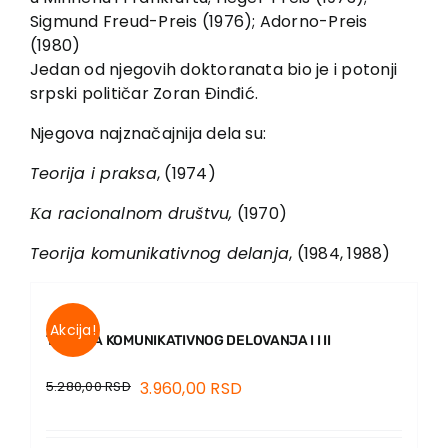
Sigmund Freud-Preis (1976); Adorno-Preis
(1980)
Jedan od njegovih doktoranata bio je i potonji
srpski političar Zoran Đinđić.
Njegova najznačajnija dela su:
Teorija i praksa
, (1974)
Кa racionalnom društvu,
(1970)
Teorija komunikativnog delanja
, (1984, 1988)
Akcija!
TEORIJA KOMUNIKATIVNOG DELOVANJA I I II
5.280,00
RSD
3.960,00
RSD