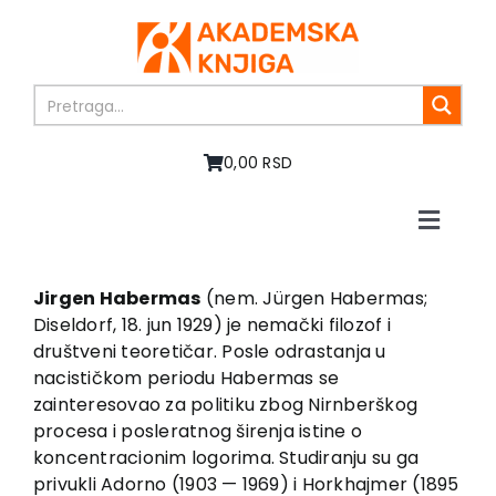
Skip
to
content
0,00 RSD
Toggle
Naviga
Home
About us
Jirgen Habermas
(nem. Jürgen Habermas;
Diseldorf, 18. jun 1929) je nemački filozof i
Books
društveni teoretičar. Posle odrastanja u
In preparation
nacističkom periodu Habermas se
Sale
zainteresovao za politiku zbog Nirnberškog
procesa i posleratnog širenja istine o
Authors
koncentracionim logorima. Studiranju su ga
News
privukli Adorno (1903 — 1969) i Horkhajmer (1895