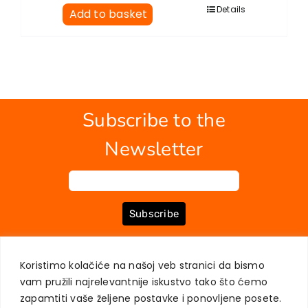
Details
Add to basket
Subscribe to the
Newsletter
Subscribe
Koristimo kolačiće na našoj veb stranici da bismo
ABOUT US
BOOKS
MY ACCOUNT
CONTACT
TERMS OF PURCHASE
vam pružili najrelevantnije iskustvo tako što ćemo
USER PRIVACY PROTECTION
zapamtiti vaše željene postavke i ponovljene posete.