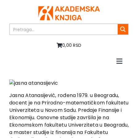
Skip
to
content
0,00 RSD
Toggle
Naviga
Home
About us
Books
Jasna Atanasijević, rođena 1979. u Beogradu,
In preparation
docent je na Prirodno-matematičkom fakultetu
Univerziteta u Novom Sadu. Predaje Finansije i
Sale
Ekonomiju. Osnovne studije završila je na
Authors
Ekonomskom fakultetu Univerziteta u Beogradu,
News
a master studije iz finansija na Fakultetu