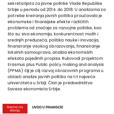
sekretarijata za javne politike Vlade Republike
Srbije u periodu od 2014. do 2018. U analizama za
potrebe kreiranja javnih politika proučavala je
ekonomske i finansijske efekte različitih
problema od značaja za razvojne politike, kao
što su: siva ekonomija, konkurentnost malih i
srednjih preduzeća, politika nauke i inovacija,
finansiranje visokog obrazovanja, finansiranje
lokalnih samouprava, analiza ekonomskih
efekata pojedinih propisa. Rukovodi projektom
Erasmus plus Public policy making and analysis
(PPMA) čiji je cilj razvoj obrazovnih programa u
oblasti analize javnih politika na tri najveća
univerziteta u Srbiji. Član je predsedništva
Saveza ekonomista Srbije.
Nema na
UVOD U FINANSIJE
stanju