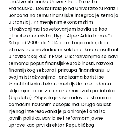
društvenih nauka Univerziteta Tuluz 1 u
EU PROJECTS
Francuskoj. Doktorirala je na Univerzitetu Pariz 1
Contact
Sorbona na temu finansijske integracije zemalja
u tranziciji. Primenjenim ekonomskim
istraživanjima i savetovanjem bavila se kao
glavni ekonomista „Hypo Alpe-Adria banke” u
Srbiji od 2009. do 2014. i pre toga radeći kao
istraživač u nevladinom sektoru i kao konsultant
u revizorskoj kući KPMG. U istraživanjima se bavi
temama poput finansijske stabilnosti, razvoja
finansijskog sektora i pristupa finansiranju. U
svojim istraživanjima i analizama koristi se
kvantitativnim i ekonometrijskim metodama
uključujući i one za analizu masovnih podataka
(big data). Objavila je više radova u stranim i
domaćim naučnim časopisima. Druga oblast
njenog interesovanja je planiranje i analiza
javnih politika. Bavila se i reformom javne
uprave kao prvi direktor Republičkog