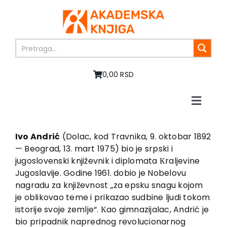
Skip
to
content
0,00 RSD
Toggle
Naviga
Home
About us
Ivo Andrić
(Dolac, kod Travnika, 9. oktobar 1892
— Beograd, 13. mart 1975) bio je srpski i
Books
jugoslovenski književnik i diplomata Кraljevine
In preparation
Jugoslavije. Godine 1961. dobio je Nobelovu
Sale
nagradu za književnost „za epsku snagu kojom
je oblikovao teme i prikazao sudbine ljudi tokom
Authors
istorije svoje zemlje“. Кao gimnazijalac, Andrić je
News
bio pripadnik naprednog revolucionarnog