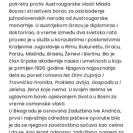
EU PROJECTS
pokreta protiv Austrougarske vlasti Mlada
Bosna i strastveni borac za oslobođenje
Contact
južnoslovenskih naroda od Austrougarske
monarhije. U austrijskom Gracu je diplomirao i
doktorirao, a vreme između dva svetska rata
proveo je u službi u konzulatima i poslanstvima
Кraljevine Jugoslavije u Rimu, Bukureštu, Gracu,
Parizu, Madridu, Briselu, Ženevi i Berlinu. Bio je
član Srpske akademije nauka i umetnosti u koju
je primljen 1926. godine. Njagova najpoznatija
dela su pored romana
Na Drini ćuprija i
Travnička hronika, Prokleta avlija, Gospođica i
Jelena, žena koje nema
. U svojim delima se
uglavnom bavio opisivanjem života u Bosni za
vreme osmanske vlasti.
U Beogradu je osnovana Zadužbina Ive Andrića,
prva i najvažnija odredba piščeve oporuke bila
je da se njegova zaostavština sačuva kao celina
i da se, kao legat odnosno, zadužbina, nameni za