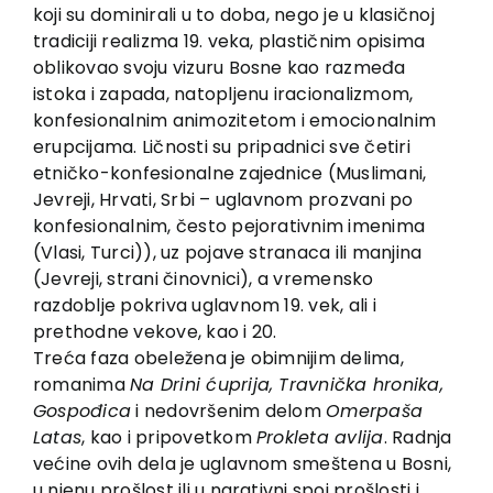
koji su dominirali u to doba, nego je u klasičnoj
tradiciji realizma 19. veka, plastičnim opisima
oblikovao svoju vizuru Bosne kao razmeđa
istoka i zapada, natopljenu iracionalizmom,
konfesionalnim animozitetom i emocionalnim
erupcijama. Ličnosti su pripadnici sve četiri
etničko-konfesionalne zajednice (Muslimani,
Jevreji, Hrvati, Srbi – uglavnom prozvani po
konfesionalnim, često pejorativnim imenima
(Vlasi, Turci)), uz pojave stranaca ili manjina
(Jevreji, strani činovnici), a vremensko
razdoblje pokriva uglavnom 19. vek, ali i
prethodne vekove, kao i 20.
Treća faza obeležena je obimnijim delima,
romanima
Na Drini ćuprija, Travnička hronika,
Gospođica
i nedovršenim delom
Omerpaša
Latas
, kao i pripovetkom
Prokleta avlija
. Radnja
većine ovih dela je uglavnom smeštena u Bosni,
u njenu prošlost ili u narativni spoj prošlosti i