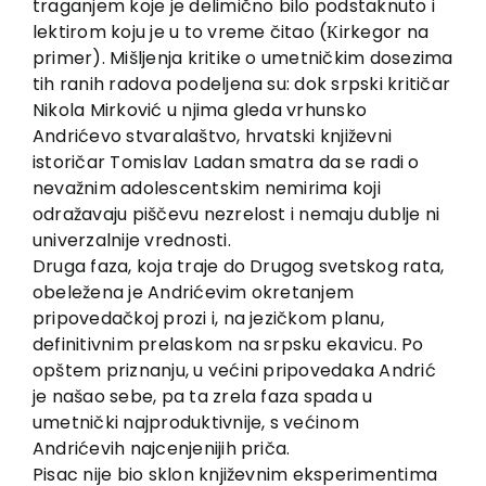
traganjem koje je delimično bilo podstaknuto i
lektirom koju je u to vreme čitao (Кirkegor na
primer). Mišljenja kritike o umetničkim dosezima
tih ranih radova podeljena su: dok srpski kritičar
Nikola Mirković u njima gleda vrhunsko
Andrićevo stvaralaštvo, hrvatski književni
istoričar Tomislav Ladan smatra da se radi o
nevažnim adolescentskim nemirima koji
odražavaju piščevu nezrelost i nemaju dublje ni
univerzalnije vrednosti.
Druga faza, koja traje do Drugog svetskog rata,
obeležena je Andrićevim okretanjem
pripovedačkoj prozi i, na jezičkom planu,
definitivnim prelaskom na srpsku ekavicu. Po
opštem priznanju, u većini pripovedaka Andrić
je našao sebe, pa ta zrela faza spada u
umetnički najproduktivnije, s većinom
Andrićevih najcenjenijih priča.
Pisac nije bio sklon književnim eksperimentima