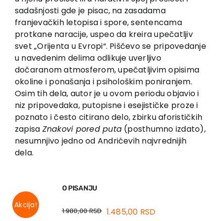
sadašnjosti gde je pisac, na zasadama
franjevačkih letopisa i spore, sentencama
protkane naracije, uspeo da kreira upečatljiv
svet „Orijenta u Evropi“. Piščevo se pripovedanje
u navedenim delima odlikuje uverljivo
dočaranom atmosferom, upečatljivim opisima
okoline i ponašanja i psihološkim poniranjem.
Osim tih dela, autor je u ovom periodu objavio i
niz pripovedaka, putopisne i esejističke proze i
poznato i često citirano delo, zbirku aforističkih
zapisa
Znakovi pored puta
(posthumno izdato),
nesumnjivo jedno od Andrićevih najvrednijih
dela.
O PISANJU
Akcija!
1.980,00
RSD
1.485,00
RSD