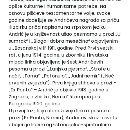
opšte kulturne i humanitarne potrebe. Na
osnovu piščeve testamentarne volje, svake
godine dodeljuje se Andrićeva nagrada za priču
ili zbirku priča napisanu na srpskom jeziku.
Andrić je u književnost ušao pesmama u prozi „U
sumrak“ i „Blaga i dobra mesečina“ objavljenim
u „Bosanskoj vili“ 1911. godine. Pred Prvi svetski
rat, u junu 1914. godine, u zborniku Hrvatska
mlada lirika objavljeno je šest Andrićevih
pesama u prozi („Lanjska pjesma“, „Strofe u
noći“, „Tama“, „Potonulo“, „Jadni nemir“ i „Noć
crvenih zvijezda“). Prvu knjigu stihova u prozi –
„Ex Ponto“ – Andrić je objavio 1918. godine u
Zagrebu, a zbirku „Nemiri“ štampao je u
Beogradu 1920. godine.
U prvoj fazi, koju obeležavaju lirika i pesme u
prozi (Ex Ponto, Nemiri), Andrićev iskaz o svetu
obojen je ličnim egzistencijalno-spiritualnim