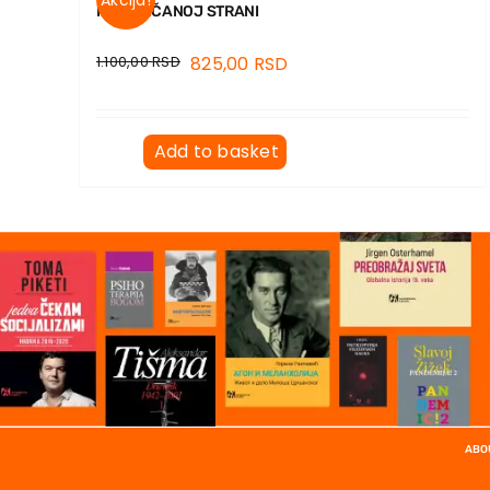
Akcija!
NA SUNČANOJ STRANI
1.100,00
RSD
825,00
RSD
Add to basket
ABO