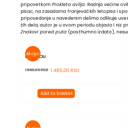
pripovetkom
Prokleta avlija
. Radnja većine ovi
pisac, na zasadama franjevačkih letopisa i spo
pripovedanje u navedenim delima odlikuje uver
tih dela, autor je u ovom periodu objavio i niz p
Znakovi pored puta
(posthumno izdato), nesumn
Akcija!
O PISANJU
1.980,00
RSD
1.485,00
RSD
Add to basket