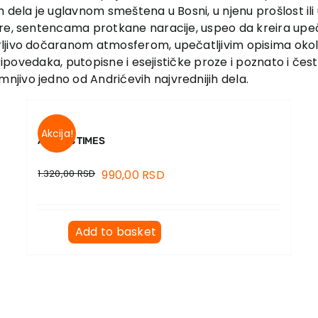
h dela je uglavnom smeštena u Bosni, u njenu prošlost ili u
re, sentencama protkane naracije, uspeo da kreira upečat
ljivo dočaranom atmosferom, upečatljivim opisima okoli
ripovedaka, putopisne i esejističke proze i poznato i često
jivo jedno od Andrićevih najvrednijih dela.
Akcija!
ANIKA’S TIMES
1.320,00
RSD
990,00
RSD
Add to basket