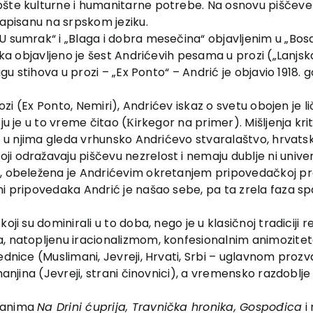
pšte kulturne i humanitarne potrebe. Na osnovu piščeve
napisanu na srpskom jeziku.
sumrak“ i „Blaga i dobra mesečina“ objavljenim u „Bosansko
ika objavljeno je šest Andrićevih pesama u prozi („Lanjsk
jigu stihova u prozi – „Ex Ponto“ – Andrić je objavio 1918.
prozi (Ex Ponto, Nemiri), Andrićev iskaz o svetu obojen je
oju je u to vreme čitao (Кirkegor na primer). Mišljenja k
ić u njima gleda vrhunsko Andrićevo stvaralaštvo, hrvats
 odražavaju piščevu nezrelost i nemaju dublje ni univerz
, obeležena je Andrićevim okretanjem pripovedačkoj proz
ni pripovedaka Andrić je našao sebe, pa ta zrela faza sp
oji su dominirali u to doba, nego je u klasičnoj tradiciji 
a, natopljenu iracionalizmom, konfesionalnim animozitet
ednice (Muslimani, Jevreji, Hrvati, Srbi – uglavnom proz
manjina (Jevreji, strani činovnici), a vremensko razdoblje
omanima
Na Drini ćuprija, Travnička hronika, Gospođica
i