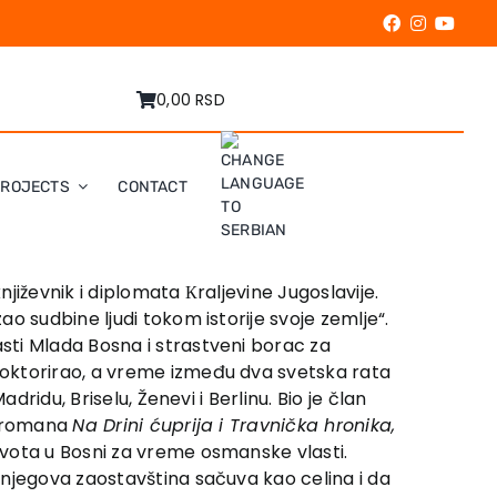
0,00 RSD
PROJECTS
CONTACT
njiževnik i diplomata Кraljevine Jugoslavije.
o sudbine ljudi tokom istorije svoje zemlje“.
sti Mlada Bosna i strastveni borac za
doktorirao, a vreme između dva svetska rata
ridu, Briselu, Ženevi i Berlinu. Bio je član
ed romana
Na Drini ćuprija i Travnička hronika,
ivota u Bosni za vreme osmanske vlasti.
 njegova zaostavština sačuva kao celina i da