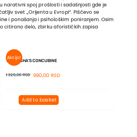
 narativni spoj prošlosti i sadašnjosti gde je
ljiv svet „Orijenta u Evropi“. Piščevo se
ne i ponašanja i psihološkim poniranjem. Osim
 citirano delo, zbirku aforističkih zapisa
Akcija!
THE PASHA’S CONCUBINE
1.320,00
RSD
990,00
RSD
Add to basket