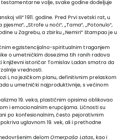
 testamentarne volje, svake godine dodeljuje
j vili“ 1911. godine. Pred Prvi svetski rat, u
a pjesma“, „Strofe u noći“, „Tama“, „Potonulo“,
 godine u Zagrebu, a zbirku „Nemiri“ štampao je u
 ličnim egzistencijalno-spiritualnim traganjem
ritike o umetničkim dosezima tih ranih radova
ki književni istoričar Tomislav Ladan smatra da
alnije vrednosti.
i i, na jezičkom planu, definitivnim prelaskom
ada u umetnički najproduktivnije, s većinom
realizma 19. veka, plastičnim opisima oblikovao
om i emocionalnim erupcijama. Ličnosti su
vani po konfesionalnim, često pejorativnim
 pokriva uglavnom 19. vek, ali i prethodne
 nedovršenim delom
Omerpaša Latas
, kao i