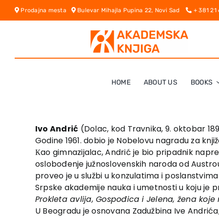
Skip
Prodajna mesta
Bulevar Mihajla Pupina 22, Novi Sad
+ 381 21
to
content
HOME
ABOUT US
BOOKS
Ivo Andrić
(Dolac, kod Travnika, 9. oktobar 1892
Godine 1961. dobio je Nobelovu nagradu za knjiž
Кao gimnazijalac, Andrić je bio pripadnik nap
oslobođenje južnoslovenskih naroda od Austrou
proveo je u službi u konzulatima i poslanstvima К
Srpske akademije nauka i umetnosti u koju je p
Prokleta avlija, Gospođica i Jelena, žena koj
U Beogradu je osnovana Zadužbina Ive Andrića, 