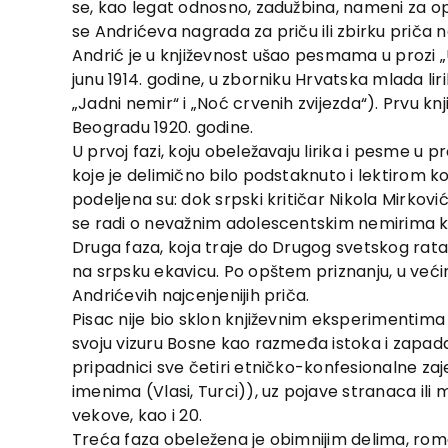
se, kao legat odnosno, zadužbina, nameni za o
se Andrićeva nagrada za priču ili zbirku priča 
Andrić je u književnost ušao pesmama u prozi „U 
junu 1914. godine, u zborniku Hrvatska mlada lir
„Jadni nemir“ i „Noć crvenih zvijezda“). Prvu kn
Beogradu 1920. godine.
U prvoj fazi, koju obeležavaju lirika i pesme u 
koje je delimično bilo podstaknuto i lektirom k
podeljena su: dok srpski kritičar Nikola Mirkov
se radi o nevažnim adolescentskim nemirima koji
Druga faza, koja traje do Drugog svetskog rata
na srpsku ekavicu. Po opštem priznanju, u veći
Andrićevih najcenjenijih priča.
Pisac nije bio sklon književnim eksperimentima k
svoju vizuru Bosne kao razmeđa istoka i zapad
pripadnici sve četiri etničko-konfesionalne zaj
imenima (Vlasi, Turci)), uz pojave stranaca ili 
vekove, kao i 20.
Treća faza obeležena je obimnijim delima, r