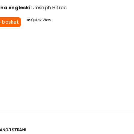
 na engleski:
Joseph Hitrec
Quick View
o basket
ANOJ STRANI