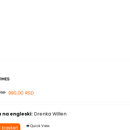
TIMES
RSD
990,00
RSD
 na engleski:
Drenka Willen
Quick View
o basket