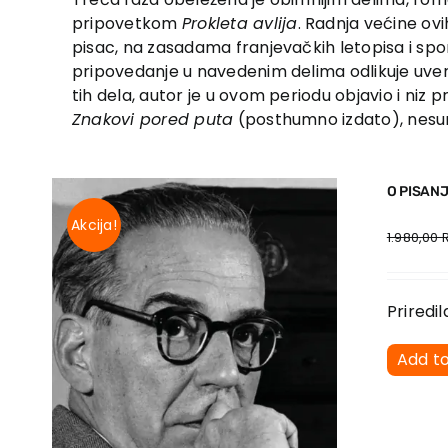
pripovetkom
Prokleta avlija
. Radnja većine ovi
pisac, na zasadama franjevačkih letopisa i spo
pripovedanje u navedenim delima odlikuje uver
tih dela, autor je u ovom periodu objavio i niz p
Znakovi pored puta
(posthumno izdato), nesumn
O PISAN
Akcija!
1.980,00
Priredil
Add t