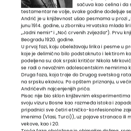
sačuva kao celina i da
testamentarne volje, svake godine dodeljuje se
Andrić je u književnost ušao pesmama u prozi „U 
junu 1914. godine, u zborniku Hrvatska mlada lir
„Jadni nemir“ i „Noć crvenih zvijezda“). Prvu kn
Beogradu 1920. godine.
U prvoj fazi, koju obeležavaju lirika i pesme u 
koje je delimično bilo podstaknuto i lektirom k
podeljena su: dok srpski kritičar Nikola Mirkov
se radi o nevažnim adolescentskim nemirima koji
Druga faza, koja traje do Drugog svetskog rata
na srpsku ekavicu. Po opštem priznanju, u veći
Andrićevih najcenjenijih priča.
Pisac nije bio sklon književnim eksperimentima k
svoju vizuru Bosne kao razmeđa istoka i zapad
pripadnici sve četiri etničko-konfesionalne zaj
imenima (Vlasi, Turci)), uz pojave stranaca ili 
vekove, kao i 20.
Treća faza obeležena je obimnijim delima, r