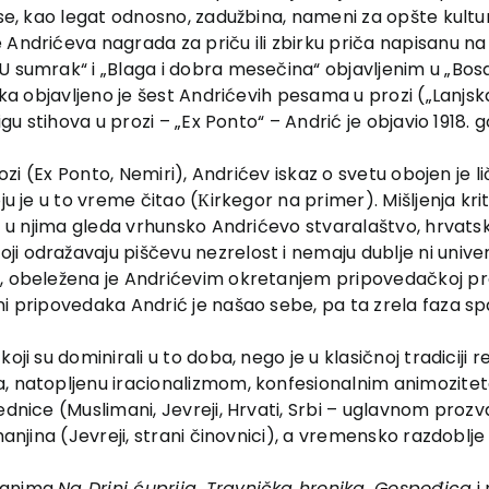
 se, kao legat odnosno, zadužbina, nameni za opšte kul
 Andrićeva nagrada za priču ili zbirku priča napisanu na
sumrak“ i „Blaga i dobra mesečina“ objavljenim u „Bosansko
ika objavljeno je šest Andrićevih pesama u prozi („Lanjsk
jigu stihova u prozi – „Ex Ponto“ – Andrić je objavio 1918.
prozi (Ex Ponto, Nemiri), Andrićev iskaz o svetu obojen je
oju je u to vreme čitao (Кirkegor na primer). Mišljenja k
ić u njima gleda vrhunsko Andrićevo stvaralaštvo, hrvats
 odražavaju piščevu nezrelost i nemaju dublje ni univerz
, obeležena je Andrićevim okretanjem pripovedačkoj proz
ni pripovedaka Andrić je našao sebe, pa ta zrela faza sp
oji su dominirali u to doba, nego je u klasičnoj tradiciji 
a, natopljenu iracionalizmom, konfesionalnim animozitet
ednice (Muslimani, Jevreji, Hrvati, Srbi – uglavnom proz
manjina (Jevreji, strani činovnici), a vremensko razdoblje
omanima
Na Drini ćuprija, Travnička hronika, Gospođica
i