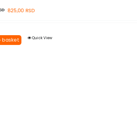
SD
825,00
RSD
Quick View
o basket