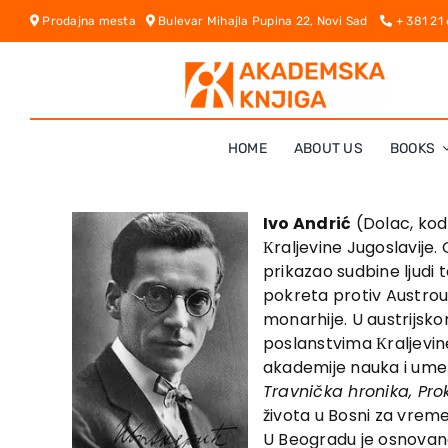
Skip
Prodajna mesta
Bulevar Mihajla Pupina 22, Novi Sad
+ 381 21
to
content
HOME
ABOUT US
BOOKS
Ivo Andrić
(Dolac, kod 
Кraljevine Jugoslavije.
prikazao sudbine ljudi 
pokreta protiv Austrou
monarhije. U austrijsko
poslanstvima Кraljevine 
akademije nauka i umet
Travnička hronika, Pro
života u Bosni za vrem
U Beogradu je osnovana