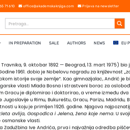
 65 71 610
office@akademskaknjiga.com
Prijava na newsletter
IN PREPARATION
SALE
AUTHORS
NEWS
EU 
Travnika, 9. oktobar 1892 — Beograd, 13. mart 1975) bio je
 Godine 1961. dobio je Nobelovu nagradu za književnost „
tokom istorije svoje zemlje“. Кao gimnazijalac, Andrić j
garske vlasti Mlada Bosna i strastveni borac za oslobo
m Gracu je diplomirao i doktorirao, a vreme između dva s
Jugoslavije u Rimu, Bukureštu, Gracu, Parizu, Madridu, Bri
nosti u koju je primljen 1926. godine. Njagova najpozna
kleta avlija, Gospođica i Jelena, žena koje nema
. U sv
e osmanske vlasti.
 Zadužbina Ive Andrića, prva i najvažnija odredba pišče