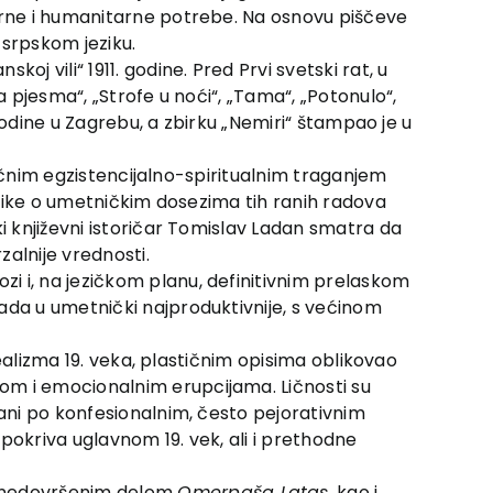
turne i humanitarne potrebe. Na osnovu piščeve
 srpskom jeziku.
j vili“ 1911. godine. Pred Prvi svetski rat, u
a pjesma“, „Strofe u noći“, „Tama“, „Potonulo“,
 godine u Zagrebu, a zbirku „Nemiri“ štampao je u
 ličnim egzistencijalno-spiritualnim traganjem
ritike o umetničkim dosezima tih ranih radova
ki književni istoričar Tomislav Ladan smatra da
alnije vrednosti.
i i, na jezičkom planu, definitivnim prelaskom
ada u umetnički najproduktivnije, s većinom
realizma 19. veka, plastičnim opisima oblikovao
om i emocionalnim erupcijama. Ličnosti su
vani po konfesionalnim, često pejorativnim
 pokriva uglavnom 19. vek, ali i prethodne
 nedovršenim delom
Omerpaša Latas
, kao i