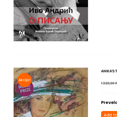
ANIKA’S 
Akcija!
1.320,00
Prevela
Add t