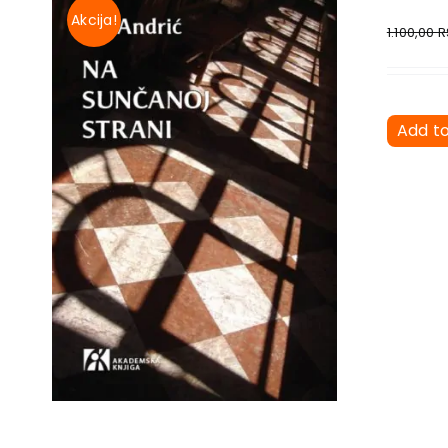
Akcija!
1.100,00
R
Add t