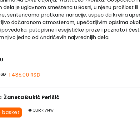
h dela je uglavnom smeštena u Bosni, u njenu prošlost ili u
re, sentencama protkane naracije, uspeo da kreira upečat
ljivo dočaranom atmosferom, upečatljivim opisima okoli
ripovedaka, putopisne i esejističke proze i poznato i često
jivo jedno od Andrićevih najvrednijih dela.
JU
RSD
1.485,00
RSD
a:
Žaneta Đukić Perišić
Quick View
o basket