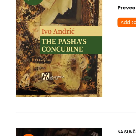
Preveo
Add t
NA SUNČ