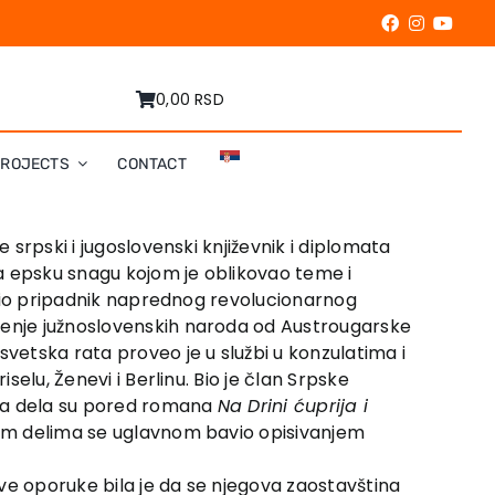
0,00 RSD
PROJECTS
CONTACT
 srpski i jugoslovenski književnik i diplomata
za epsku snagu kojom je oblikovao teme i
e bio pripadnik naprednog revolucionarnog
đenje južnoslovenskih naroda od Austrougarske
vetska rata proveo je u službi u konzulatima i
selu, Ženevi i Berlinu. Bio je član Srpske
tija dela su pored romana
Na Drini ćuprija i
ojim delima se uglavnom bavio opisivanjem
ve oporuke bila je da se njegova zaostavština