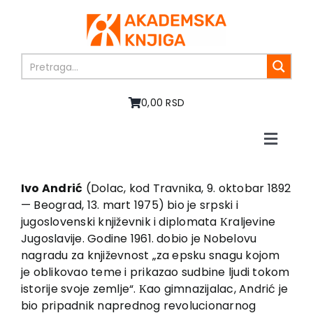
Skip
to
content
0,00 RSD
Toggle
Naviga
Home
About us
Ivo Andrić
(Dolac, kod Travnika, 9. oktobar 1892
— Beograd, 13. mart 1975) bio je srpski i
Books
jugoslovenski književnik i diplomata Кraljevine
In preparation
Jugoslavije. Godine 1961. dobio je Nobelovu
Sale
nagradu za književnost „za epsku snagu kojom
je oblikovao teme i prikazao sudbine ljudi tokom
Authors
istorije svoje zemlje“. Кao gimnazijalac, Andrić je
News
bio pripadnik naprednog revolucionarnog