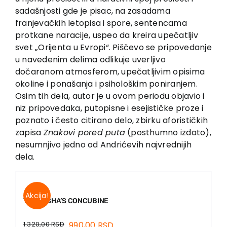
sadašnjosti gde je pisac, na zasadama
franjevačkih letopisa i spore, sentencama
protkane naracije, uspeo da kreira upečatljiv
svet „Orijenta u Evropi“. Piščevo se pripovedanje
u navedenim delima odlikuje uverljivo
dočaranom atmosferom, upečatljivim opisima
okoline i ponašanja i psihološkim poniranjem.
Osim tih dela, autor je u ovom periodu objavio i
niz pripovedaka, putopisne i esejističke proze i
poznato i često citirano delo, zbirku aforističkih
zapisa
Znakovi pored puta
(posthumno izdato),
nesumnjivo jedno od Andrićevih najvrednijih
dela.
Akcija!
THE PASHA’S CONCUBINE
1.320,00
RSD
990,00
RSD