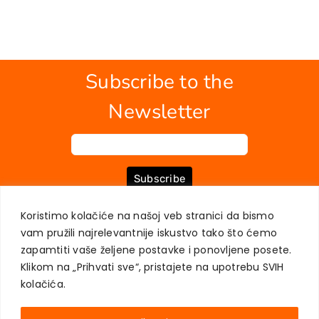
Subscribe to the
Newsletter
Subscribe
Koristimo kolačiće na našoj veb stranici da bismo
vam pružili najrelevantnije iskustvo tako što ćemo
ABOUT US
BOOKS
MY ACCOUNT
CONTACT
TERMS OF PURCHASE
zapamtiti vaše željene postavke i ponovljene posete.
USER PRIVACY PROTECTION
Klikom na „Prihvati sve“, pristajete na upotrebu SVIH
kolačića.