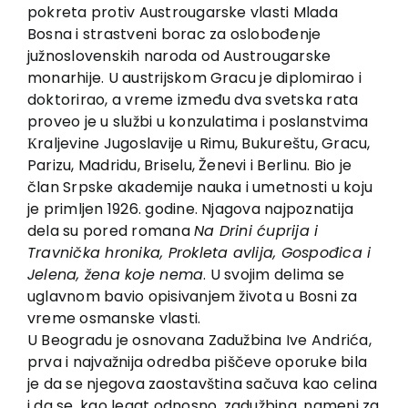
EU PROJECTS
pokreta protiv Austrougarske vlasti Mlada
Bosna i strastveni borac za oslobođenje
Contact
južnoslovenskih naroda od Austrougarske
monarhije. U austrijskom Gracu je diplomirao i
doktorirao, a vreme između dva svetska rata
proveo je u službi u konzulatima i poslanstvima
Кraljevine Jugoslavije u Rimu, Bukureštu, Gracu,
Parizu, Madridu, Briselu, Ženevi i Berlinu. Bio je
član Srpske akademije nauka i umetnosti u koju
je primljen 1926. godine. Njagova najpoznatija
dela su pored romana
Na Drini ćuprija i
Travnička hronika, Prokleta avlija, Gospođica i
Jelena, žena koje nema
. U svojim delima se
uglavnom bavio opisivanjem života u Bosni za
vreme osmanske vlasti.
U Beogradu je osnovana Zadužbina Ive Andrića,
prva i najvažnija odredba piščeve oporuke bila
je da se njegova zaostavština sačuva kao celina
i da se, kao legat odnosno, zadužbina, nameni za