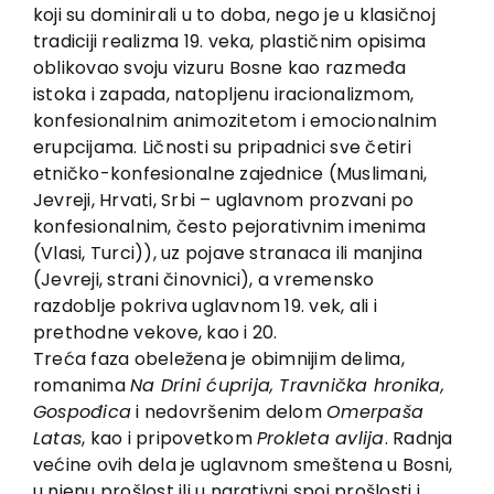
koji su dominirali u to doba, nego je u klasičnoj
tradiciji realizma 19. veka, plastičnim opisima
oblikovao svoju vizuru Bosne kao razmeđa
istoka i zapada, natopljenu iracionalizmom,
konfesionalnim animozitetom i emocionalnim
erupcijama. Ličnosti su pripadnici sve četiri
etničko-konfesionalne zajednice (Muslimani,
Jevreji, Hrvati, Srbi – uglavnom prozvani po
konfesionalnim, često pejorativnim imenima
(Vlasi, Turci)), uz pojave stranaca ili manjina
(Jevreji, strani činovnici), a vremensko
razdoblje pokriva uglavnom 19. vek, ali i
prethodne vekove, kao i 20.
Treća faza obeležena je obimnijim delima,
romanima
Na Drini ćuprija, Travnička hronika,
Gospođica
i nedovršenim delom
Omerpaša
Latas
, kao i pripovetkom
Prokleta avlija
. Radnja
većine ovih dela je uglavnom smeštena u Bosni,
u njenu prošlost ili u narativni spoj prošlosti i