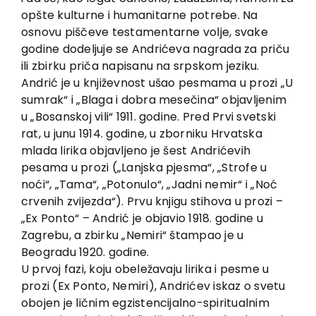
opšte kulturne i humanitarne potrebe. Na
osnovu piščeve testamentarne volje, svake
godine dodeljuje se Andrićeva nagrada za priču
ili zbirku priča napisanu na srpskom jeziku.
Andrić je u književnost ušao pesmama u prozi „U
sumrak“ i „Blaga i dobra mesečina“ objavljenim
u „Bosanskoj vili“ 1911. godine. Pred Prvi svetski
rat, u junu 1914. godine, u zborniku Hrvatska
mlada lirika objavljeno je šest Andrićevih
pesama u prozi („Lanjska pjesma“, „Strofe u
noći“, „Tama“, „Potonulo“, „Jadni nemir“ i „Noć
crvenih zvijezda“). Prvu knjigu stihova u prozi –
„Ex Ponto“ – Andrić je objavio 1918. godine u
Zagrebu, a zbirku „Nemiri“ štampao je u
Beogradu 1920. godine.
U prvoj fazi, koju obeležavaju lirika i pesme u
prozi (Ex Ponto, Nemiri), Andrićev iskaz o svetu
obojen je ličnim egzistencijalno-spiritualnim