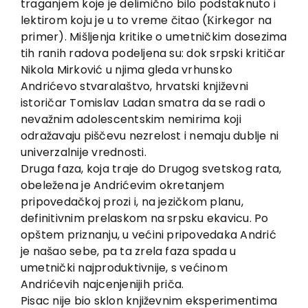
traganjem koje je delimično bilo podstaknuto i
lektirom koju je u to vreme čitao (Кirkegor na
primer). Mišljenja kritike o umetničkim dosezima
tih ranih radova podeljena su: dok srpski kritičar
Nikola Mirković u njima gleda vrhunsko
Andrićevo stvaralaštvo, hrvatski književni
istoričar Tomislav Ladan smatra da se radi o
nevažnim adolescentskim nemirima koji
odražavaju piščevu nezrelost i nemaju dublje ni
univerzalnije vrednosti.
Druga faza, koja traje do Drugog svetskog rata,
obeležena je Andrićevim okretanjem
pripovedačkoj prozi i, na jezičkom planu,
definitivnim prelaskom na srpsku ekavicu. Po
opštem priznanju, u većini pripovedaka Andrić
je našao sebe, pa ta zrela faza spada u
umetnički najproduktivnije, s većinom
Andrićevih najcenjenijih priča.
Pisac nije bio sklon književnim eksperimentima