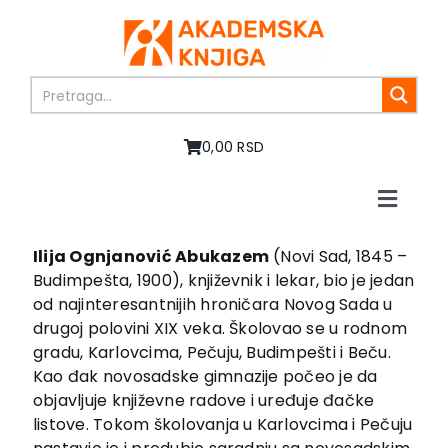
Skip
to
content
0,00 RSD
Toggle
Naviga
Home
Ilija Ognjanović Abukazem
(Novi Sad, 1845 –
About us
Budimpešta, 1900), književnik i lekar, bio je jedan
Books
od najinteresantnijih hroničara Novog Sada u
drugoj polovini XIX veka. Školovao se u rodnom
In preparation
gradu, Karlovcima, Pečuju, Budimpešti i Beču.
Sale
Kao đak novosadske gimnazije počeo je da
Authors
objavljuje književne radove i uređuje đačke
News
listove. Tokom školovanja u Karlovcima i Pečuju