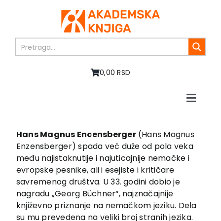
Skip
to
content
0,00 RSD
Toggle
Naviga
Home
About us
Hans Magnus Encensberger
(Hans Magnus
Enzensberger) spada već duže od pola veka
Books
među najistaknutije i najuticajnije nemačke i
In preparation
evropske pesnike, ali i esejiste i kritičare
Sale
savremenog društva. U 33. godini dobio je
nagradu „Georg Büchner“, najznačajnije
Authors
književno priznanje na nemačkom jeziku. Dela
News
su mu prevedena na veliki broj stranih jezika.