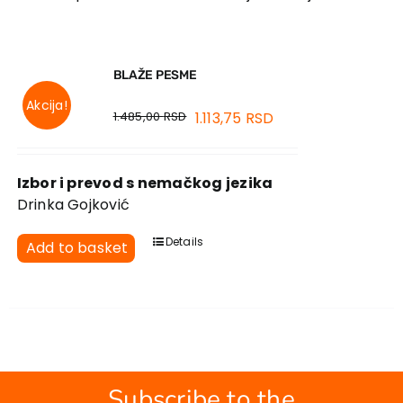
EU PROJECTS
Contact
BLAŽE PESME
Akcija!
1.485,00
RSD
1.113,75
RSD
Izbor i prevod s nemačkog jezika
Drinka Gojković
Details
Add to basket
Subscribe to the