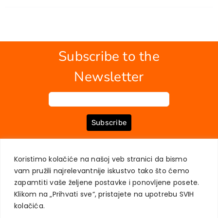
Subscribe to the
Newsletter
Subscribe
Koristimo kolačiće na našoj veb stranici da bismo
ABOUT US
BOOKS
MY ACCOUNT
CONTACT
TERMS OF PURCHASE
vam pružili najrelevantnije iskustvo tako što ćemo
USER PRIVACY PROTECTION
zapamtiti vaše željene postavke i ponovljene posete.
Klikom na „Prihvati sve“, pristajete na upotrebu SVIH
kolačića.