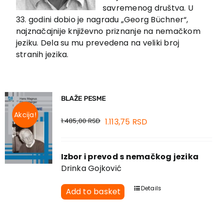
EU PROJECTS
savremenog društva. U
Contact
33. godini dobio je nagradu „Georg Büchner“,
najznačajnije književno priznanje na nemačkom
jeziku. Dela su mu prevedena na veliki broj
stranih jezika.
BLAŽE PESME
Akcija!
1.485,00
RSD
1.113,75
RSD
Izbor i prevod s nemačkog jezika
Drinka Gojković
Details
Add to basket