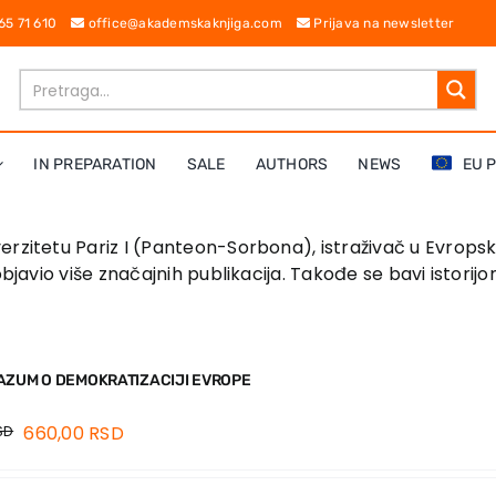
 65 71 610
office@akademskaknjiga.com
Prijava na newsletter
IN PREPARATION
SALE
AUTHORS
NEWS
EU 
verzitetu Pariz I (Panteon-Sorbona), istraživač u Evropsk
objavio više značajnih publikacija. Takođe se bavi istorij
AZUM O DEMOKRATIZACIJI EVROPE
SD
660,00
RSD