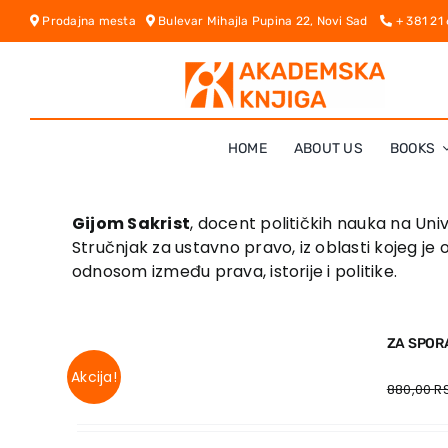
Skip
Prodajna mesta
Bulevar Mihajla Pupina 22, Novi Sad
+ 381 21
to
content
HOME
ABOUT US
BOOKS
Gijom Sakrist
, docent političkih nauka na Uni
Stručnjak za ustavno pravo, iz oblasti kojeg je 
odnosom između prava, istorije i politike.
ZA SPOR
Akcija!
880,00
R