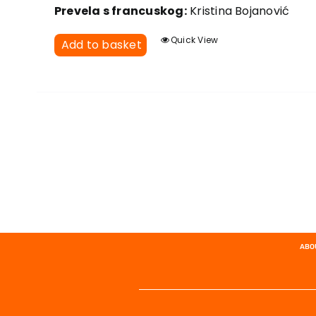
Prevela s francuskog:
Kristina Bojanović
Quick View
Add to basket
ABO