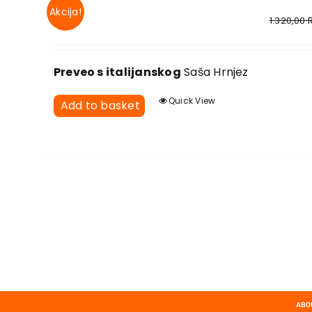
Akcija!
1.320,00
Preveo s italijanskog
Saša Hrnjez
Quick View
Add to basket
ABO