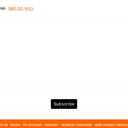
RSD
990,00
RSD
Subscribe to the Newsletter
Subscribe
UT US
BOOKS
MY ACCOUNT
CONTACT
TERMS OF PURCHASE
USER PRIVACY PROTEC