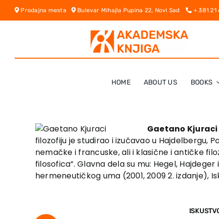
Skip
Prodajna mesta
Bulevar Mihajla Pupina 22, Novi Sad
+ 381 21
to
content
HOME
ABOUT US
BOOKS
Gaetano Kjuraci
filozofiju je studirao i izučavao u Hajdelbergu,
nemačke i francuske, ali i klasične i antičke fi
filosofica”. Glavna dela su mu: Hegel, Hajdeger i
hermeneutičkog uma (2001, 2009 2. izdanje), Isk
ISKUSTVO