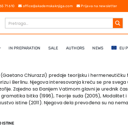
 65 71 610
office@akademskaknjiga.com
Prijava na newsletter
IN PREPARATION
SALE
AUTHORS
NEWS
EU 
(Gaetano Chiurazzi) predaje teorijsku i hermeneutičku fil
 Parizu i Berlinu. Njegova interesovanja kreću se pre sveg
lozofije. Zajedno sa Đanijem Vatimom glavni je urednik ča
 gramatika bitka (1996), Teorije suda (2005), Modalitet i 
ustvo istine (2011). Njegova dela prevođena su na nemački
 ISTINE