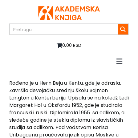
Skip
to
content
0,00 RSD
Toggle
Naviga
Home
About us
Rođena je u Hern Beju u Kentu, gde je odrasla.
Završila devojačku srednju školu Sajmon
Books
Langton u Kenterberiju. Upisala se na koledž Ledi
In preparation
Margaret Hol u Oksfordu 1952, gde je studirala
Sale
francuski i ruski. Diplomirala 1955. sa odlikom, a
sledeće godine je stekla diplomu iz slavističkih
Authors
studija sa odlikom. Pod vođstvom Borisa
News
Unbegauna proučavala jezik opisa Moskve u