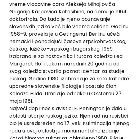
EU PROJECTS
vreme vladavine cara Alekseja Mihajloviča
Grigorija Karpoviča Kotošihina, na čemu je 1964
Contact
doktorirala. Do tada je njeno poznavanje
slovenskih jezika već bilo veoma solidno. Godinu
1958–9. provela je u Getingenu i Berlinu učeći
nemački i pohađajući časove srpskohrvatskog,
češkog, lužičko-srpskog i bugarskog. 1959.
izabrana je za nastavnika i tutora koledža Ledi
Margaret Hol i tokom narednih 20 godina od
svog koledža stvorila poznati centar za studije
ruskog. Godine 1980. izabrana je za šefa Katedre
uporedne slovenske filologije i postala član
Koledža Hilda. Umrla je od raka u Oksfordu 27.
maja 1981.
Najveći doprinos slavistici E. Penington je dala u
oblasti istorije ruskog jezika. Njen rad na rusistici
bio je usredsređen na 17. vek. Kulminacija njenog
rada u ovoj oblasti je monumentalno izdanje
Kotošihinovog rukopisa, objavljeno 1980. Bila je