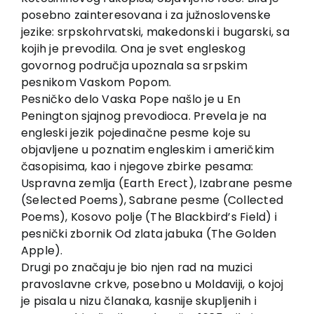
posebno zainteresovana i za južnoslovenske
jezike: srpskohrvatski, makedonski i bugarski, sa
kojih je prevodila. Ona je svet engleskog
govornog područja upoznala sa srpskim
pesnikom Vaskom Popom.
Pesničko delo Vaska Pope našlo je u En
Penington sjajnog prevodioca. Prevela je na
engleski jezik pojedinačne pesme koje su
objavljene u poznatim engleskim i američkim
časopisima, kao i njegove zbirke pesama:
Uspravna zemlja (Earth Erect), Izabrane pesme
(Selected Poems), Sabrane pesme (Collected
Poems), Kosovo polje (The Blackbird’s Field) i
pesnički zbornik Od zlata jabuka (The Golden
Apple).
Drugi po značaju je bio njen rad na muzici
pravoslavne crkve, posebno u Moldaviji, o kojoj
je pisala u nizu članaka, kasnije skupljenih i