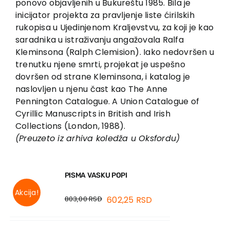
ponovo objavljenih u Bukureštu 1985. Bila je
inicijator projekta za pravljenje liste ćirilskih
rukopisa u Ujedinjenom Kraljevstvu, za koji je kao
saradnika u istraživanju angažovala Ralfa
Kleminsona (Ralph Clemision). Iako nedovršen u
trenutku njene smrti, projekat je uspešno
dovršen od strane Kleminsona, i katalog je
naslovljen u njenu čast kao The Anne
Pennington Catalogue. A Union Catalogue of
Cyrillic Manuscripts in British and Irish
Collections (London, 1988).
(Preuzeto iz arhiva koledža u Oksfordu)
PISMA VASKU POPI
Akcija!
803,00
RSD
602,25
RSD