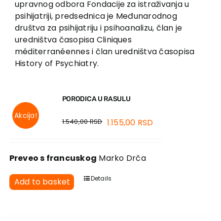
upravnog odbora Fondacije za istraživanja u
Contact
psihijatriji, predsednica je Međunarodnog
društva za psihijatriju i psihoanalizu, član je
uredništva časopisa Cliniques
méditerranéennes i član uredništva časopisa
History of Psychiatry.
PORODICA U RASULU
Akcija!
1.540,00
RSD
1.155,00
RSD
Preveo s francuskog
Marko Drča
Details
Add to basket