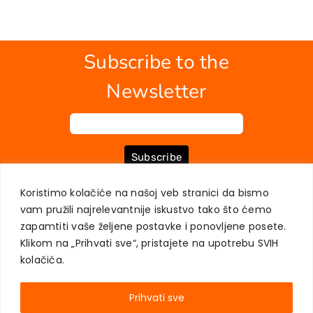
Subscribe to the
Newsletter
Subscribe
Koristimo kolačiće na našoj veb stranici da bismo
vam pružili najrelevantnije iskustvo tako što ćemo
ABOUT US
BOOKS
MY ACCOUNT
CONTACT
TERMS OF PURCHASE
zapamtiti vaše željene postavke i ponovljene posete.
USER PRIVACY PROTECTION
Klikom na „Prihvati sve“, pristajete na upotrebu SVIH
kolačića.
Prihvati sve
AKADEMSKA KNJIGA © 2023