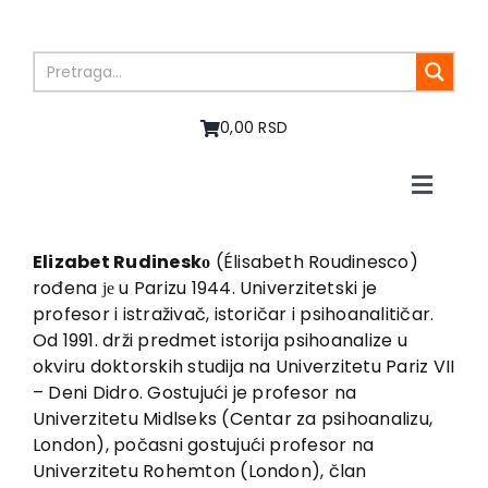
Skip
to
content
0,00 RSD
Toggle
Naviga
Home
About us
Elizabet Rudineskо
(Élisabeth Roudinesco)
rođena је u Parizu 1944. Univerzitetski je
Books
profesor i istraživač, istoričar i psihoanalitičar.
In preparation
Od 1991. drži predmet istorija psihoanalize u
Sale
okviru doktorskih studija na Univerzitetu Pariz VII
– Deni Didro. Gostujući je profesor na
Authors
Univerzitetu Midlseks (Centar za psihoanalizu,
News
London), počasni gostujući profesor na
EU PROJECTS
Univerzitetu Rohemton (London), član