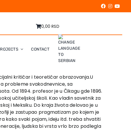
0,00 RSD
PROJECTS
CONTACT
cijalni kritičar i teoretičar obrazovanja.U
an za probleme svakodnevnice, sa
sota. Od 1894. profesor je u Čikagu gde 1896.
okoj učiteljskoj školi. Kao vladin savetnik za
skoj i Meksiku. Do kraja života delovao je u
zofiji je zastupao pragmatizam po kojem je
a kako svaki pojam, ideju itd. treba shvatiti
neracije, ljudska bi vrsta vrlo brzo podlegla