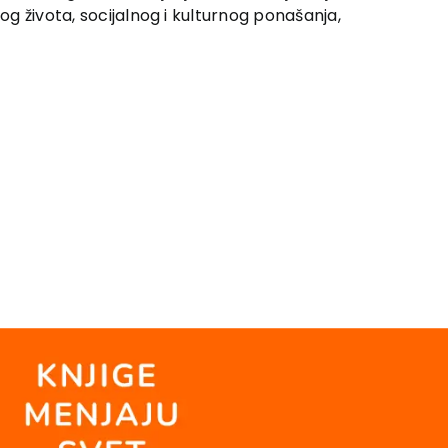
og života, socijalnog i kulturnog ponašanja,