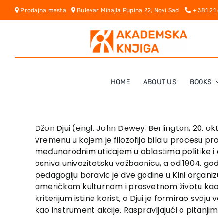
Skip
Prodajna mesta
Bulevar Mihajla Pupina 22, Novi Sad
+ 381 21
to
content
HOME
ABOUT US
BOOKS
Džon Djui (engl. John Dewey; Berlington, 20. oktob
vremenu u kojem je filozofija bila u procesu pr
međunarodnim uticajem u oblastima politike i ob
osniva univezitetsku vežbaonicu, a od 1904. godin
pedagogiju boravio je dve godine u Kini organizu
američkom kulturnom i prosvetnom životu kao fi
kriterijum istine korist, a Djui je formirao svo
kao instrument akcije. Raspravljajući o pitanji