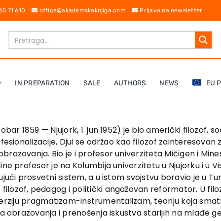
 65 71 610
office@akademskaknjiga.com
Prijava na newsletter
IN PREPARATION
SALE
AUTHORS
NEWS
EU 
ar 1859 — Njujork, 1. jun 1952) je bio američki filozof, so
ofesionalizacije, Djui se održao kao filozof zainteresov
razovanja. Bio je i profesor univerziteta Mičigen i Mine
e profesor je na Kolumbija univerzitetu u Njujorku i u Vis
jući prosvetni sistem, a u istom svojstvu boravio je u Tur
lozof, pedagog i politički angažovan reformator. U filo
ju verziju pragmatizam-instrumentalizam, teoriju koja smatr
ma obrazovanja i prenošenja iskustva starijih na mlađe ge