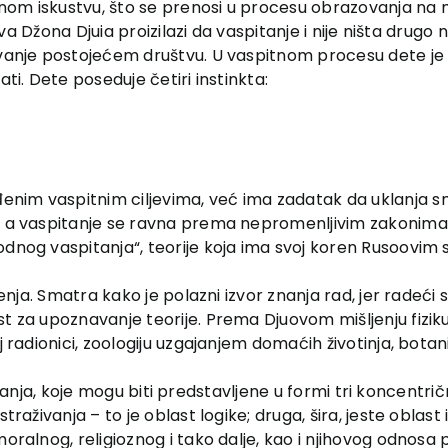
ilanom iskustvu, što se prenosi u procesu obrazovanja na
avova Džona Djuia proizilazi da vaspitanje i nije ništa drug
vanje postojećem društvu. U vaspitnom procesu dete je u 
ti. Dete poseduje četiri instinkta:
nim vaspitnim ciljevima, već ima zadatak da uklanja sm
, a vaspitanje se ravna prema nepromenljivim zakonima ra
odnog vaspitanja“, teorije koja ima svoj koren Rusoovim 
enja. Smatra kako je polazni izvor znanja rad, jer radeći se
 za upoznavanje teorije. Prema Djuovom mišljenju fiziku ć
j radionici, zoologiju uzgajanjem domaćih životinja, botan
raživanja, koje mogu biti predstavljene u formi tri koncentri
traživanja – to je oblast logike; druga, šira, jeste oblast
oralnog, religioznog i tako dalje, kao i njihovog odnosa p