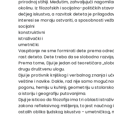
prirodnoj stihiji. Međutim, zahvaljujući nagom
okolinu. Iz filozofskih i socijalno-političkih st
dečjeg iskustva, a razvitak deteta je prilagođa
interesi se moraju ostvariti, a sposobnosti vežba
socijalni
konstruktivni
istraživački i
umetnički.
Vaspitanje ne sme formirati dete prema određe
rast deteta. Dete treba da se slobodno razvija
Prema tome, Djui je jedan od teoretičara „slob
drugu društvenu ulogu.
Djui je protivnik knjiškog i verbalnog znanja i uč
veštine i navike. Dakle, rad nije samo mogućnost
pogonu, hemiju u kuhinji, geometriju u stolarsko
a istoriju i geografiju putovanjima.
Djuji je isticao da filozofija ima tri oblasti ist
zakona refleksivnog mišljenja, to jest naučnog is
ostalih oblika ljudskog iskustva – umetničkog, m