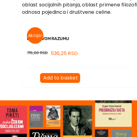
oblast socijalnih pitanja, oblast primene filozo
odnosa pojedinca i društvene celine.
Akcija!
O ZDRAVOM RAZUMU
715,00
RSD
536,25
RSD
Add to basket