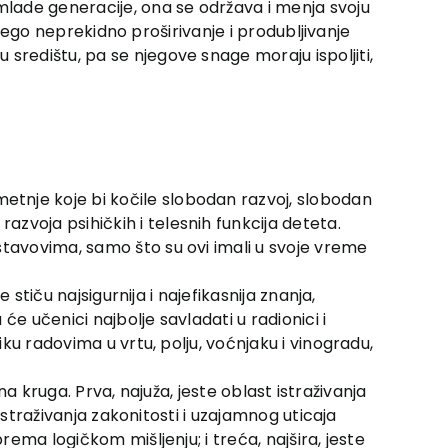
 mlade generacije, ona se održava i menja svoju
o nego neprekidno proširivanje i produbljivanje
središtu, pa se njegove snage moraju ispoljiti,
etnje koje bi kočile slobodan razvoj, slobodan
zvoja psihičkih i telesnih funkcija deteta.
stavovima, samo što su ovi imali u svoje vreme
 stiču najsigurnija i najefikasnija znanja,
e učenici najbolje savladati u radionici i
iku radovima u vrtu, polju, voćnjaku i vinogradu,
čna kruga. Prva, najuža, jeste oblast istraživanja
 istraživanja zakonitosti i uzajamnog uticaja
rema logičkom mišljenju; i treća, najšira, jeste