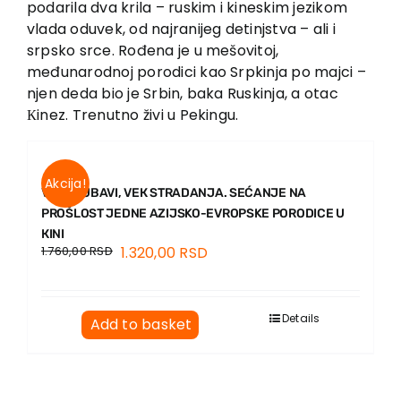
podarila dva krila – ruskim i kineskim jezikom
Contact
vlada oduvek, od najranijeg detinjstva – ali i
srpsko srce. Rođena je u mešovitoj,
međunarodnoj porodici kao Srpkinja po majci –
njen deda bio je Srbin, baka Ruskinja, a otac
Кinez. Trenutno živi u Pekingu.
Akcija!
VEК LJUBAVI, VEК STRADANJA. SEĆANJE NA
PROŠLOST JEDNE AZIJSKO-EVROPSKE PORODICE U
КINI
1.760,00
RSD
1.320,00
RSD
Details
Add to basket