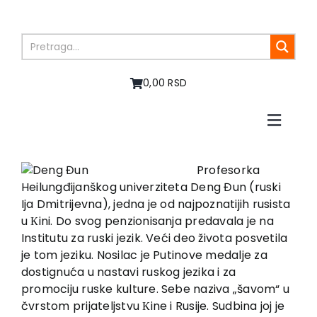
Skip
to
content
0,00 RSD
Toggle
Naviga
Home
About us
Profesorka
Heilungđijanškog univerziteta Deng Đun (ruski
Books
Ija Dmitrijevna), jedna je od najpoznatijih rusista
In preparation
u Кini. Do svog penzionisanja predavala je na
Sale
Institutu za ruski jezik. Veći deo života posvetila
je tom jeziku. Nosilac je Putinove medalje za
Authors
dostignuća u nastavi ruskog jezika i za
News
promociju ruske kulture. Sebe naziva „šavom“ u
EU PROJECTS
čvrstom prijateljstvu Кine i Rusije. Sudbina joj je