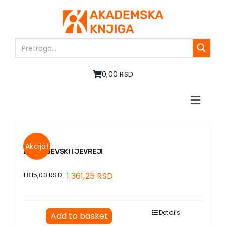
Skip
to
content
0,00 RSD
Toggle
Naviga
Home
About us
Akcija!
Books
DOSTOJEVSKI I JEVREJI
In preparation
1.815,00
RSD
1.361,25
RSD
Sale
Authors
News
Details
Add to basket