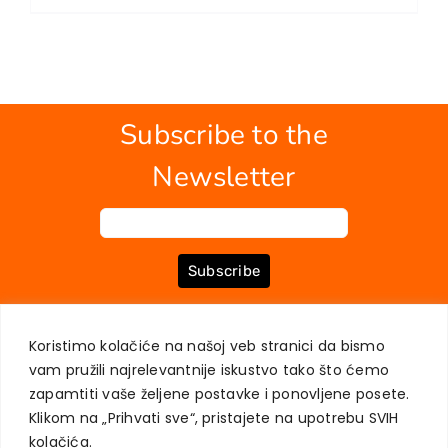
EU PROJECTS
Contact
Subscribe to the
Newsletter
Subscribe
Koristimo kolačiće na našoj veb stranici da bismo
ABOUT US
BOOKS
MY ACCOUNT
CONTACT
TERMS OF PURCHASE
vam pružili najrelevantnije iskustvo tako što ćemo
USER PRIVACY PROTECTION
zapamtiti vaše željene postavke i ponovljene posete.
Klikom na „Prihvati sve“, pristajete na upotrebu SVIH
kolačića.