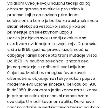
EU PROJECTS
Volasom uveo je svoju naučnu teoriju da taj
obrazac grananja evolucije proizašao iz
Contact
procesa koji je on nazivao prirodnom
selekcijom, u kome je borba za opstanak imala
sličan efekat sa veštačkoj selkciji koja se
primenjuje pri selektivnom uzgoju.
Darvin je objavio svoju teoriju evolucije sa
uverljivom evidencijom u svojoj knjizi
O poreklu
vrsta
iz 1859. godine, prevazilazeći naučno
odbijanje ranijih koncepta transmutacije vrsta.
Do 1870-ih, naučna zajednica i znatan deo
javnog mnjenja su prihvatili evoluciju kao
činjenicu. Međutim, mnogi su favorizovali
alternativna objašnjenja i tek je nakon pojave
moderne evolucione sinteze u periodu od 1930-
ih do 1950-ih ostvaren je širi koncenzus u kome
je prirodna selekcija osnovni mehanihzam
evolucije. U modifikovanom obliku, Darvinovo
naučno otkriće je ujedinjavajuća teorija nauka o