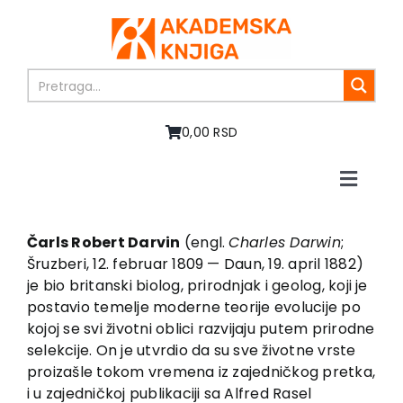
Skip
to
content
0,00 RSD
Toggle
Naviga
Home
About us
Čarls Robert Darvin
(engl.
Charles Darwin
;
Šruzberi, 12. februar 1809 — Daun, 19. april 1882)
Books
je bio britanski biolog, prirodnjak i geolog, koji je
In preparation
postavio temelje moderne teorije evolucije po
Sale
kojoj se svi životni oblici razvijaju putem prirodne
selekcije. On je utvrdio da su sve životne vrste
Authors
proizašle tokom vremena iz zajedničkog pretka,
News
i u zajedničkoj publikaciji sa Alfred Rasel