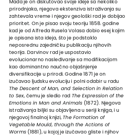
Mada je on diskutovao svoje ideje sa nekoliko
prirodnjaka, njegova ekstenziva istraživanja su
zahtevala vreme i njegov geološki rad je dobijao
prioritet. On je pisao svoju teoriju 1858. godine
kad je od Alfreda Rusela Volasa dobio esej kojim
je opisana ista ideja, što je podstaklo
neposrednu zajedničku publikaciju njihovih
teorija. Darvinov rad je uspostavio
evolucionarno nasleđivanje sa modifikacijom
kao dominantno naučno objašnjenje
diversifikacije u prirodi. Godine 1871 je on
izučavao ljudsku evoluciju i polni odabir u radu
The Descent of Man, and Selection in Relation
to Sex
, čemu je sledio rad
The Expression of the
Emotions in Man and Animals
(1872). Njegova
istraživanja biljki su objavljena u seriji knjiga, i u
njegovoj finalnoj knjizi,
The Formation of
Vegetable Mould, through the Actions of
Worms
(1881), u kojoj je izučavao gliste i njihov