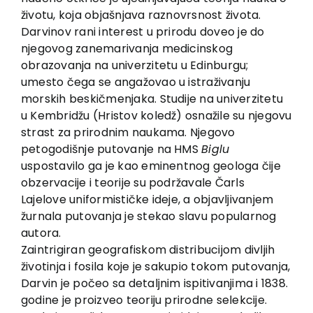
životu, koja objašnjava raznovrsnost života.
Darvinov rani interest u prirodu doveo je do
njegovog zanemarivanja medicinskog
obrazovanja na univerzitetu u Edinburgu;
umesto čega se angažovao u istraživanju
morskih beskičmenjaka. Studije na univerzitetu
u Kembridžu (Hristov koledž) osnažile su njegovu
strast za prirodnim naukama. Njegovo
petogodišnje putovanje na HMS
Biglu
uspostavilo ga je kao eminentnog geologa čije
obzervacije i teorije su podržavale Čarls
Lajelove uniformističke ideje, a objavljivanjem
žurnala putovanja je stekao slavu popularnog
autora.
Zaintrigiran geografiskom distribucijom divljih
životinja i fosila koje je sakupio tokom putovanja,
Darvin je počeo sa detaljnim ispitivanjima i 1838.
godine je proizveo teoriju prirodne selekcije.