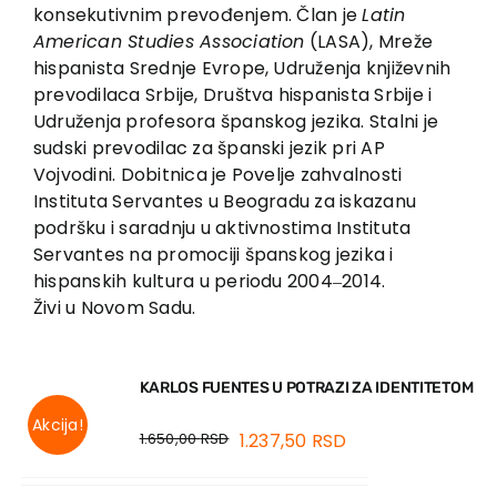
konsekutiv­nim prevođenjem. Član je
Latin
American Studies Association
(LASA), Mreže
hispanista Srednje Evrope, Udruženja književ­nih
prevodilaca Srbije, Društva hispanista Srbije i
Udruženja profesora španskog jezika. Stalni je
sudski prevodilac za špan­ski jezik pri AP
Vojvodini. Dobitnica je Povelje zahvalnosti
Instituta Servantes u Beogradu za iskazanu
podršku i sarad­nju u aktivnostima Instituta
Servantes na promociji španskog jezika i
hispanskih kultura u periodu 2004‒2014.
Živi u Novom Sadu.
KARLOS FUENTES U POTRAZI ZA IDENTITETOM
Akcija!
1.650,00
RSD
1.237,50
RSD