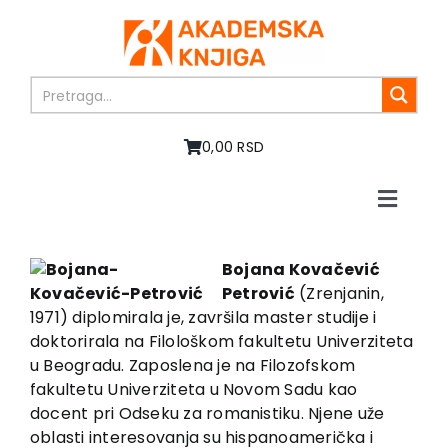
Skip
to
content
0,00 RSD
Toggle
Naviga
Home
About us
Bojana Kovačević
Petrović
(Zrenjanin,
Books
1971) diplomirala je, završila master studije i
In preparation
doktorirala na Filološkom fakul­tetu Univerziteta
Sale
u Beogradu. Zaposlena je na Filozofskom
fakulte­tu­ Univer­zi­te­ta­ u Novom Sadu kao
Authors
docent pri Odseku­ za romanistiku. Njene uže
News
oblasti interesovanja su hispanoamerička i