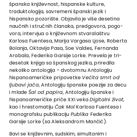
EU PROJECTS
španska književnost, hispanske kulture,
traduktolo­gija, savremeni španski jezik i
Contact
hispansko pozorište. Objavila je više desetina
naučnih i stručnih članaka, predgovora, pogo­
vora, intervjua o književnom stvaralaštvu
Karlosa Fuentesa, Marija Vargasa Ljose, Roberta
Bolanja, Oktavija Pasa, Soe Val­des, Fernanda
Arabala, Federika Garsije Lorke. Prevela je tri­
desetak knjiga sa španskog jezika, priredila
nekoliko antologija – dvotomnu Antologiju
hispanoameričke pripovetke
Večita smrt od
ljuba­vi­ jača
, Antolo­gi­ju­ španske­ poezi­je­ za decu
i mla­de
Šal od papira
­, Antologiju španske i
hispanoameričke priče XXI veka
Digitalni život
,
kao i hrestomatiju
Ćak Mol
Karlosa Fuentesa i
monografsku publikaciju
Publika
Federika
Garsije Lorke (sa Aleksandrom Mančić).
Bavi se književnim, sudskim, simultanim i