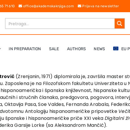
 65 71 610
office@akademskaknjiga.com
Prijava na newsletter
IN PREPARATION
SALE
AUTHORS
NEWS
EU 
trović
(Zrenjanin, 1971) diplomirala je, završila master st
. Zaposlena je na Filozofskom fakulte­tu­ Univer­zi­te­ta­
 hispanoamerička i španska književnost, hispanske kulture
naučnih i stručnih članaka, predgovora, pogo­vora, inter
, Oktavija Pasa, Soe Val­des, Fernanda Arabala, Federika G
a – dvotomnu Antologiju hispanoameričke pripovetke
Večit
giju španske i hispanoameričke priče XXI veka
Digitalni ž
derika Garsije Lorke (sa Aleksandrom Mančić).