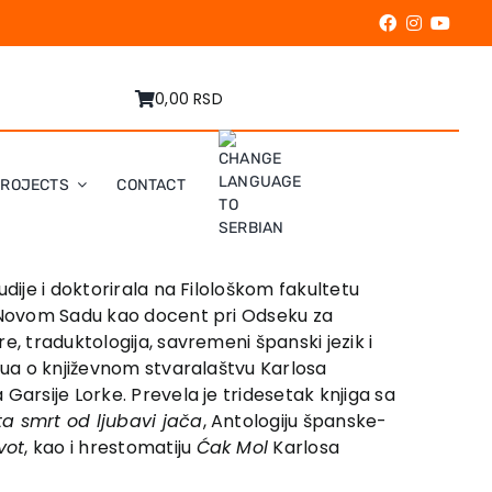
0,00 RSD
PROJECTS
CONTACT
udije i doktorirala na Filološkom fakul­tetu
 u Novom Sadu kao docent pri Odseku­ za
, traduktolo­gija, savremeni španski jezik i
vjua o književnom stvaralaštvu Karlosa
arsije Lorke. Prevela je tri­desetak knjiga sa
a smrt od ljuba­vi­ jača
, Antolo­gi­ju­ španske­
ivot
, kao i hrestomatiju
Ćak Mol
Karlosa