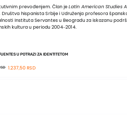
ekutiv­nim prevođenjem. Član je
Latin American Studies A
, Društva hispanista Srbije i Udruženja profesora španskog
valnosti Instituta Servantes u Beogradu za iskazanu podršk
nskih kultura u periodu 2004‒2014.
FUENTES U POTRAZI ZA IDENTITETOM
RSD
1.237,50
RSD