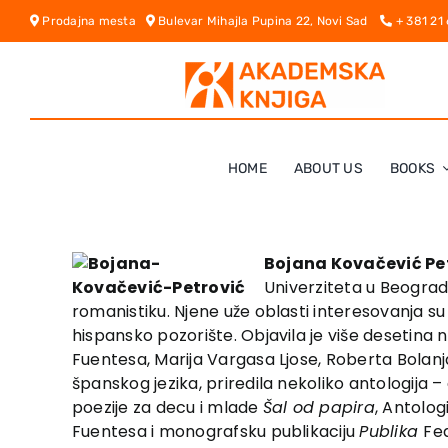
Skip
Prodajna mesta
Bulevar Mihajla Pupina 22, Novi Sad
+ 381 21
to
content
HOME
ABOUT US
BOOKS
Bojana Kovačević Pe
Univerziteta u Beogradu
romanistiku. Njene uže oblasti interesovanja su
hispansko pozorište. Objavila je više desetina 
Fuentesa, Marija Vargasa Ljose, Roberta Bolanja
španskog jezika, priredila nekoliko antologij
poezi­je­ za decu i mla­de
Šal od papira
­, Antolo
Fuentesa i monografsku publikaciju
Publika
Fe