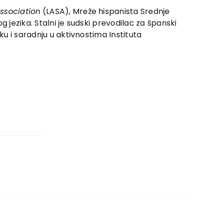
ssociation
(LASA), Mreže hispanista Srednje
 jezika. Stalni je sudski prevodilac za špan­ski
u i sarad­nju u aktivnostima Instituta