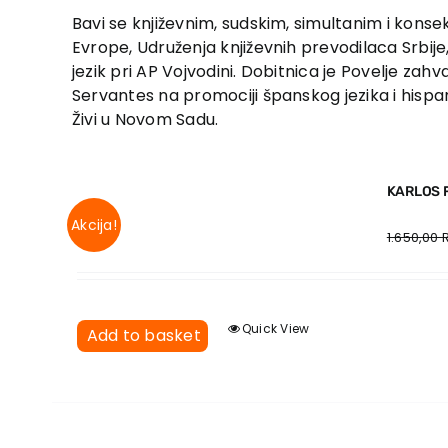
Bavi se književnim, sudskim, simultanim i kons
Evrope, Udruženja književ­nih prevodilaca Srbije
jezik pri AP Vojvodini. Dobitnica je Povelje zah
Servantes na promociji španskog jezika i hispa
Živi u Novom Sadu.
KARLOS 
Akcija!
1.650,00
Quick View
Add to basket