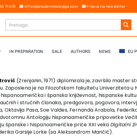
 65 71 610
office@akademskaknjiga.com
Prijava na newsletter
IN PREPARATION
SALE
AUTHORS
NEWS
EU 
trović
(Zrenjanin, 1971) diplomirala je, završila master st
. Zaposlena je na Filozofskom fakulte­tu­ Univer­zi­te­ta­
 hispanoamerička i španska književnost, hispanske kulture
naučnih i stručnih članaka, predgovora, pogo­vora, inter
, Oktavija Pasa, Soe Val­des, Fernanda Arabala, Federika G
a – dvotomnu Antologiju hispanoameričke pripovetke
Večit
giju španske i hispanoameričke priče XXI veka
Digitalni ž
derika Garsije Lorke (sa Aleksandrom Mančić).