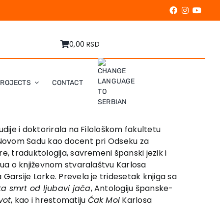
0,00 RSD
PROJECTS
CONTACT
udije i doktorirala na Filološkom fakul­tetu
 u Novom Sadu kao docent pri Odseku­ za
, traduktolo­gija, savremeni španski jezik i
vjua o književnom stvaralaštvu Karlosa
arsije Lorke. Prevela je tri­desetak knjiga sa
a smrt od ljuba­vi­ jača
, Antolo­gi­ju­ španske­
ivot
, kao i hrestomatiju
Ćak Mol
Karlosa