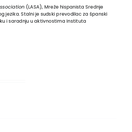
ssociation
(LASA), Mreže hispanista Srednje
 jezika. Stalni je sudski prevodilac za špan­ski
u i sarad­nju u aktivnostima Instituta