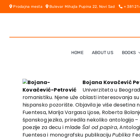
Skip
Prodajna mesta
Bulevar Mihajla Pupina 22, Novi Sad
+ 381 21
to
content
HOME
ABOUT US
BOOKS
Bojana Kovačević Pe
Univerziteta u Beogradu
romanistiku. Njene uže oblasti interesovanja su
hispansko pozorište. Objavila je više desetina 
Fuentesa, Marija Vargasa Ljose, Roberta Bolanja
španskog jezika, priredila nekoliko antologij
poezi­je­ za decu i mla­de
Šal od papira
­, Antolo
Fuentesa i monografsku publikaciju
Publika
Fe