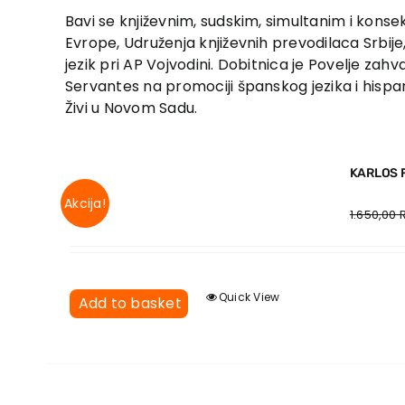
Bavi se književnim, sudskim, simultanim i kons
Evrope, Udruženja književ­nih prevodilaca Srbije
jezik pri AP Vojvodini. Dobitnica je Povelje zah
Servantes na promociji španskog jezika i hispa
Živi u Novom Sadu.
KARLOS 
Akcija!
1.650,00
Quick View
Add to basket