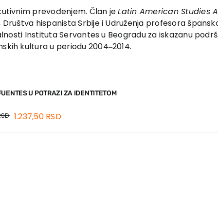
ekutiv­nim prevođenjem. Član je
Latin American Studies A
, Društva hispanista Srbije i Udruženja profesora španskog
valnosti Instituta Servantes u Beogradu za iskazanu podršk
nskih kultura u periodu 2004‒2014.
FUENTES U POTRAZI ZA IDENTITETOM
RSD
1.237,50
RSD