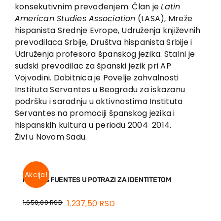
konsekutiv­nim prevođenjem. Član je
Latin
American Studies Association
(LASA), Mreže
hispanista Srednje Evrope, Udruženja književ­nih
prevodilaca Srbije, Društva hispanista Srbije i
Udruženja profesora španskog jezika. Stalni je
sudski prevodilac za špan­ski jezik pri AP
Vojvodini. Dobitnica je Povelje zahvalnosti
Instituta Servantes u Beogradu za iskazanu
podršku i sarad­nju u aktivnostima Instituta
Servantes na promociji španskog jezika i
hispanskih kultura u periodu 2004‒2014.
Živi u Novom Sadu.
Akcija!
KARLOS FUENTES U POTRAZI ZA IDENTITETOM
1.650,00
RSD
1.237,50
RSD