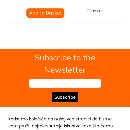
Details
Add to basket
Subscribe to the
Newsletter
Subscribe
Koristimo kolačiće na našoj veb stranici da bismo
ABOUT US
BOOKS
MY ACCOUNT
CONTACT
TERMS OF PURCHASE
vam pružili najrelevantnije iskustvo tako što ćemo
USER PRIVACY PROTECTION