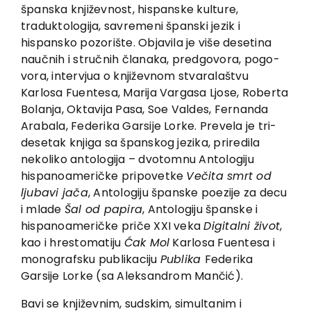
EU PROJECTS
španska književnost, hispanske kulture,
traduktolo­gija, savremeni španski jezik i
Contact
hispansko pozorište. Objavila je više desetina
naučnih i stručnih članaka, predgovora, pogo­
vora, intervjua o književnom stvaralaštvu
Karlosa Fuentesa, Marija Vargasa Ljose, Roberta
Bolanja, Oktavija Pasa, Soe Val­des, Fernanda
Arabala, Federika Garsije Lorke. Prevela je tri­
desetak knjiga sa španskog jezika, priredila
nekoliko antologija – dvotomnu Antologiju
hispanoameričke pripovetke
Večita smrt od
ljuba­vi­ jača
, Antolo­gi­ju­ španske­ poezi­je­ za decu
i mla­de
Šal od papira
­, Antologiju španske i
hispanoameričke priče XXI veka
Digitalni život
,
kao i hrestomatiju
Ćak Mol
Karlosa Fuentesa i
monografsku publikaciju
Publika
Federika
Garsije Lorke (sa Aleksandrom Mančić).
Bavi se književnim, sudskim, simultanim i