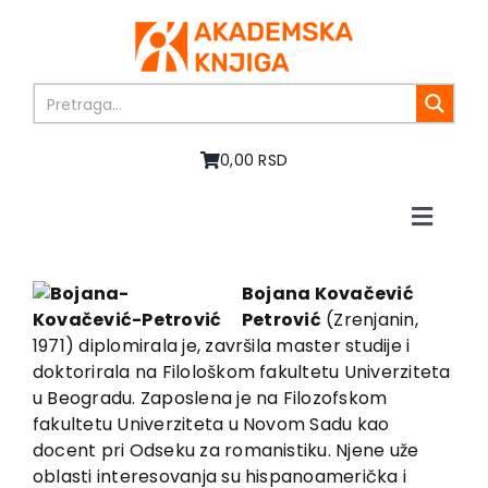
Skip
to
content
0,00 RSD
Toggle
Naviga
Home
About us
Bojana Kovačević
Petrović
(Zrenjanin,
Books
1971) diplomirala je, završila master studije i
In preparation
doktorirala na Filološkom fakul­tetu Univerziteta
Sale
u Beogradu. Zaposlena je na Filozofskom
fakulte­tu­ Univer­zi­te­ta­ u Novom Sadu kao
Authors
docent pri Odseku­ za romanistiku. Njene uže
News
oblasti interesovanja su hispanoamerička i