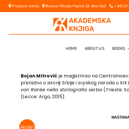
Skip
Prodajna mesta
Bulevar Mihajla Pupina 22, Novi Sad
+ 381 21
to
content
HOME
ABOUT US
BOOKS
Bojan Mitrović
je magistrirao na Centralnoevr
pretežno o istoriji Srbije i srpskog naroda u XIX 
von Ranke nella storiografia serba
(Trieste: E
(Lecce: Argo, 2015).
NASTANAK
Akcija!