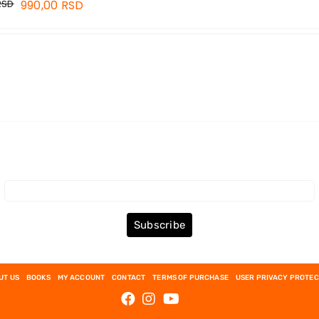
RSD
990,00
RSD
Subscribe to the Newsletter
Subscribe
UT US
BOOKS
MY ACCOUNT
CONTACT
TERMS OF PURCHASE
USER PRIVACY PROTEC