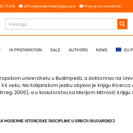
 65 71 610
office@akademskaknjiga.com
Prijava na newsletter
IN PREPARATION
SALE
AUTHORS
NEWS
EU 
opskom univerzitetu u Budimpešti, a doktorirao na Univer
i XX veku. Na italijanskom jeziku objavio je knjigu
Ricerca 
ditreg, 2006), a u koautorstvu sa Marijom Mitrović knjigu
 MODERNE ISTORIJSKE DISCIPLINE U SRBIJI I BUGARSKOJ