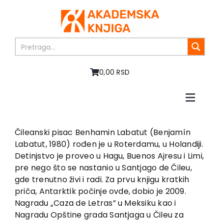
Skip
to
content
0,00 RSD
Toggle
Naviga
Home
About us
Čileanski pisac Benhamin Labatut (Benjamín
Labatut, 1980) rođen je u Roterdamu, u Holandiji.
Books
Detinjstvo je proveo u Hagu, Buenos Ajresu i Limi,
In preparation
pre nego što se nastanio u Santjago de Čileu,
Sale
gde trenutno živi i radi. Za prvu knjigu kratkih
priča, Antarktik počinje ovde, dobio je 2009.
Authors
Nagradu „Caza de Letras” u Meksiku kao i
News
Nagradu Opštine grada Santjaga u Čileu za