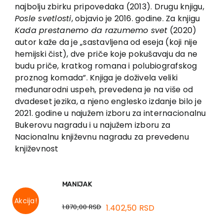
EU PROJECTS
najbolju zbirku pripovedaka (2013). Drugu knjigu,
Posle svetlosti
, objavio je 2016. godine. Za knjigu
Contact
Kada prestanemo da razumemo svet
(2020)
autor kaže da je „sastavljena od eseja (koji nije
hemijski čist), dve priče koje pokušavaju da ne
budu priče, kratkog romana i polubiografskog
proznog komada”. Knjiga je doživela veliki
međunarodni uspeh, prevedena je na više od
dvadeset jezika, a njeno englesko izdanje bilo je
2021. godine u najužem izboru za internacionalnu
Bukerovu nagradu i u najužem izboru za
Nacionalnu književnu nagradu za prevedenu
književnost
MANIJAK
Akcija!
1.870,00
RSD
1.402,50
RSD