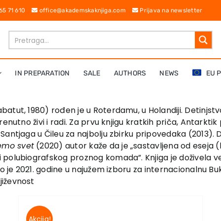
 65 71 610
office@akademskaknjiga.com
Prijava na newsletter
IN PREPARATION
SALE
AUTHORS
NEWS
EU 
tut, 1980) rođen je u Roterdamu, u Holandiji. Detinjstvo
enutno živi i radi. Za prvu knjigu kratkih priča, Antarkt
antjaga u Čileu za najbolju zbirku pripovedaka (2013). D
emo svet
(2020) autor kaže da je „sastavljena od eseja (ko
 polubiografskog proznog komada”. Knjiga je doživela v
lo je 2021. godine u najužem izboru za internacionalnu B
jiževnost
Akcija!