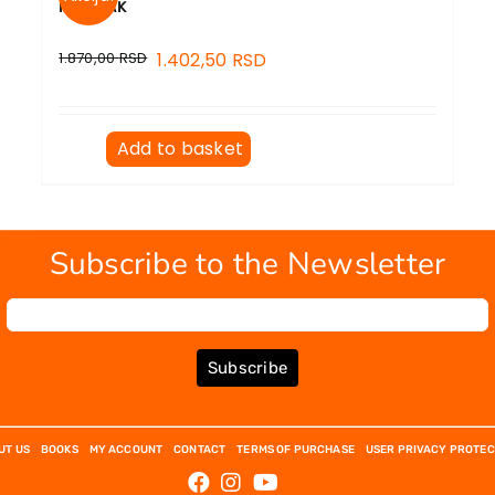
MANIJAK
1.870,00
RSD
1.402,50
RSD
Add to basket
Subscribe to the Newsletter
Subscribe
UT US
BOOKS
MY ACCOUNT
CONTACT
TERMS OF PURCHASE
USER PRIVACY PROTEC