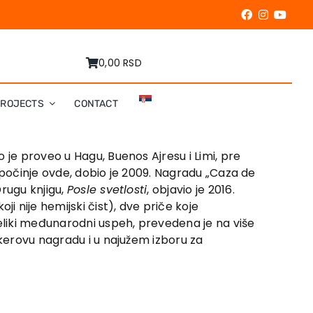
0,00 RSD
PROJECTS
CONTACT
 je proveo u Hagu, Buenos Ajresu i Limi, pre
ik počinje ovde, dobio je 2009. Nagradu „Caza de
rugu knjigu,
Posle svetlosti
, objavio je 2016.
ji nije hemijski čist), dve priče koje
eliki međunarodni uspeh, prevedena je na više
ukerovu nagradu i u najužem izboru za