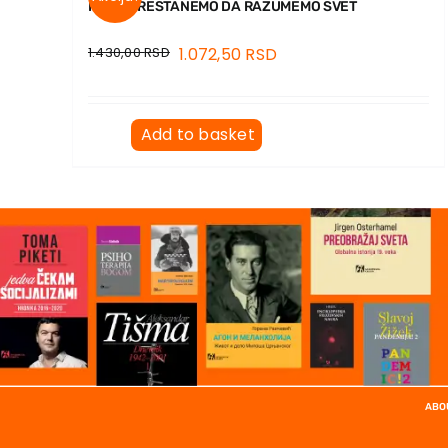
KADA PRESTANEMO DA RAZUMEMO SVET
1.430,00
RSD
1.072,50
RSD
Add to basket
ABO