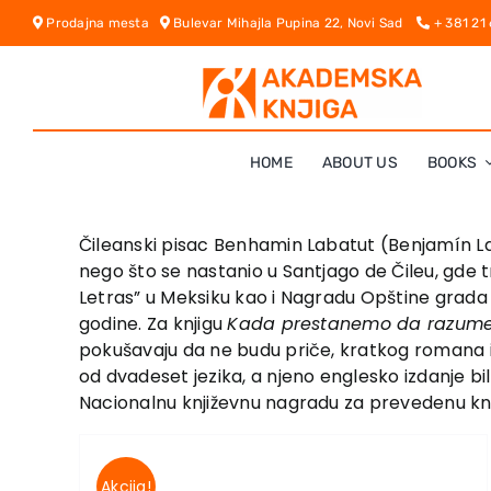
Skip
Prodajna mesta
Bulevar Mihajla Pupina 22, Novi Sad
+ 381 21
to
content
HOME
ABOUT US
BOOKS
Čileanski pisac Benhamin Labatut (Benjamín Laba
nego što se nastanio u Santjago de Čileu, gde tr
Letras” u Meksiku kao i Nagradu Opštine grada S
godine. Za knjigu
Kada prestanemo da razum
pokušavaju da ne budu priče, kratkog romana i
od dvadeset jezika, a njeno englesko izdanje bi
Nacionalnu književnu nagradu za prevedenu kn
Akcija!