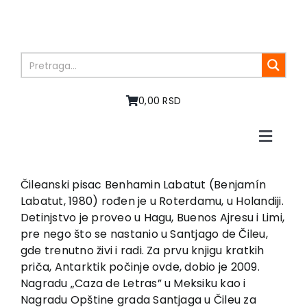
Skip
to
content
0,00 RSD
Toggle
Naviga
Home
About us
Čileanski pisac Benhamin Labatut (Benjamín
Labatut, 1980) rođen je u Roterdamu, u Holandiji.
Books
Detinjstvo je proveo u Hagu, Buenos Ajresu i Limi,
In preparation
pre nego što se nastanio u Santjago de Čileu,
Sale
gde trenutno živi i radi. Za prvu knjigu kratkih
priča, Antarktik počinje ovde, dobio je 2009.
Authors
Nagradu „Caza de Letras” u Meksiku kao i
News
Nagradu Opštine grada Santjaga u Čileu za