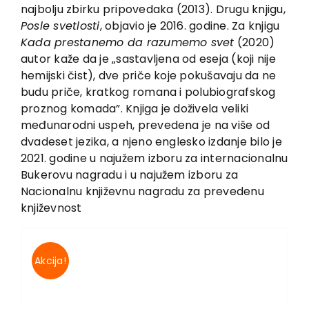
EU PROJECTS
najbolju zbirku pripovedaka (2013). Drugu knjigu,
Posle svetlosti
, objavio je 2016. godine. Za knjigu
Contact
Kada prestanemo da razumemo svet
(2020)
autor kaže da je „sastavljena od eseja (koji nije
hemijski čist), dve priče koje pokušavaju da ne
budu priče, kratkog romana i polubiografskog
proznog komada”. Knjiga je doživela veliki
međunarodni uspeh, prevedena je na više od
dvadeset jezika, a njeno englesko izdanje bilo je
2021. godine u najužem izboru za internacionalnu
Bukerovu nagradu i u najužem izboru za
Nacionalnu književnu nagradu za prevedenu
književnost
Akcija!