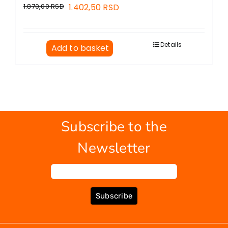
1.870,00
RSD
1.402,50
RSD
Details
Add to basket
Subscribe to the
Newsletter
Subscribe