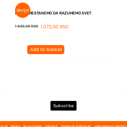
Akcija!
KADA PRESTANEMO DA RAZUMEMO SVET
1.430,00
RSD
1.072,50
RSD
Add to basket
Subscribe to the Newsletter
Subscribe
UT US
BOOKS
MY ACCOUNT
CONTACT
TERMS OF PURCHASE
USER PRIVACY PROTEC