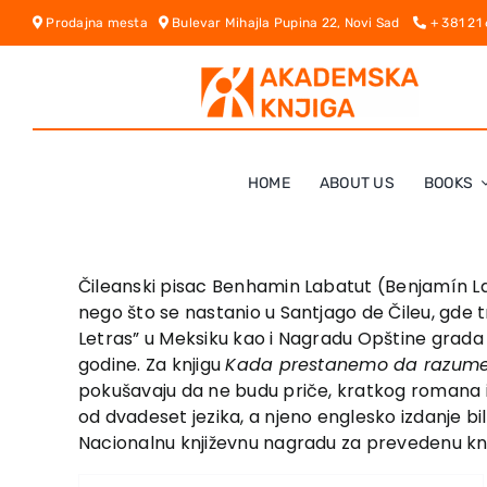
Skip
Prodajna mesta
Bulevar Mihajla Pupina 22, Novi Sad
+ 381 21
to
content
HOME
ABOUT US
BOOKS
Čileanski pisac Benhamin Labatut (Benjamín Laba
nego što se nastanio u Santjago de Čileu, gde tr
Letras” u Meksiku kao i Nagradu Opštine grada S
godine. Za knjigu
Kada prestanemo da razum
pokušavaju da ne budu priče, kratkog romana i
od dvadeset jezika, a njeno englesko izdanje bi
Nacionalnu književnu nagradu za prevedenu kn