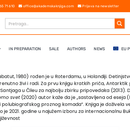
 65 71 610
office@akademskaknjiga.com
Prijava na newsletter
IN PREPARATION
SALE
AUTHORS
NEWS
EU 
tut, 1980) rođen je u Roterdamu, u Holandiji. Detinjstvo
enutno živi i radi. Za prvu knjigu kratkih priča, Antarkt
antjaga u Čileu za najbolju zbirku pripovedaka (2013). D
emo svet
(2020) autor kaže da je „sastavljena od eseja (ko
 polubiografskog proznog komada”. Knjiga je doživela v
lo je 2021. godine u najužem izboru za internacionalnu B
jiževnost