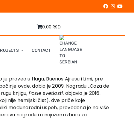
0,00 RSD
PROJECTS
CONTACT
 je proveo u Hagu, Buenos Ajresu i Limi, pre
ik počinje ovde, dobio je 2009. Nagradu „Caza de
rugu knjigu,
Posle svetlosti
, objavio je 2016.
ji nije hemijski čist), dve priče koje
eliki međunarodni uspeh, prevedena je na više
ukerovu nagradu i u najužem izboru za