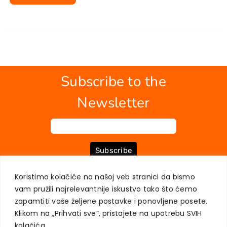
Subscribe to the
Newsletter
Subscribe
Koristimo kolačiće na našoj veb stranici da bismo
vam pružili najrelevantnije iskustvo tako što ćemo
ABOUT US
BOOKS
MY ACCOUNT
CONTACT
TERMS OF PURCHASE
zapamtiti vaše željene postavke i ponovljene posete.
USER PRIVACY PROTECTION
Klikom na „Prihvati sve“, pristajete na upotrebu SVIH
kolačića.