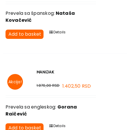
Prevela sa španskog:
Nataša
Kovačević
Details
Add to basket
MANIJAK
Akcija!
1.870,00
RSD
1.402,50
RSD
Prevela sa engleskog:
Gorana
Raičević
Details
Add to basket