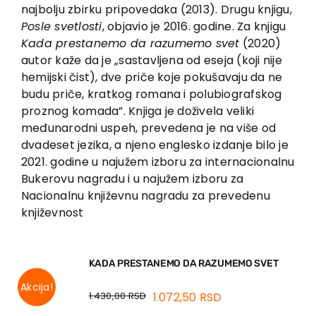
EU PROJECTS
najbolju zbirku pripovedaka (2013). Drugu knjigu,
Posle svetlosti
, objavio je 2016. godine. Za knjigu
Contact
Kada prestanemo da razumemo svet
(2020)
autor kaže da je „sastavljena od eseja (koji nije
hemijski čist), dve priče koje pokušavaju da ne
budu priče, kratkog romana i polubiografskog
proznog komada”. Knjiga je doživela veliki
međunarodni uspeh, prevedena je na više od
dvadeset jezika, a njeno englesko izdanje bilo je
2021. godine u najužem izboru za internacionalnu
Bukerovu nagradu i u najužem izboru za
Nacionalnu književnu nagradu za prevedenu
književnost
KADA PRESTANEMO DA RAZUMEMO SVET
Akcija!
1.430,00
RSD
1.072,50
RSD