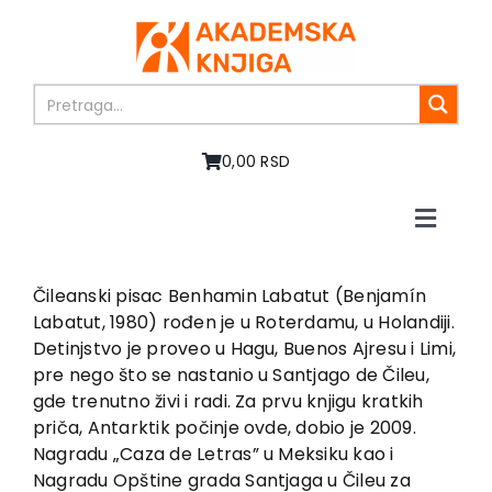
Skip
to
content
0,00 RSD
Toggle
Naviga
Home
About us
Čileanski pisac Benhamin Labatut (Benjamín
Labatut, 1980) rođen je u Roterdamu, u Holandiji.
Books
Detinjstvo je proveo u Hagu, Buenos Ajresu i Limi,
In preparation
pre nego što se nastanio u Santjago de Čileu,
Sale
gde trenutno živi i radi. Za prvu knjigu kratkih
priča, Antarktik počinje ovde, dobio je 2009.
Authors
Nagradu „Caza de Letras” u Meksiku kao i
News
Nagradu Opštine grada Santjaga u Čileu za