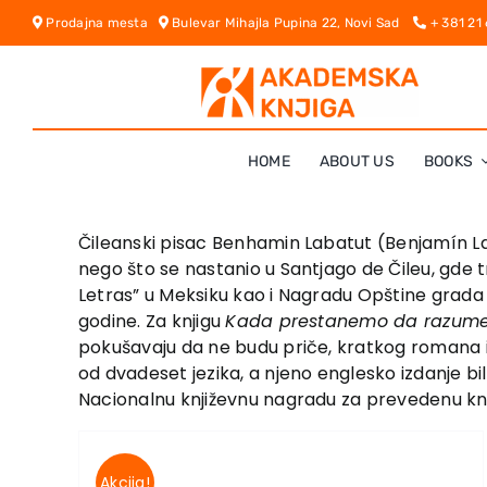
Skip
Prodajna mesta
Bulevar Mihajla Pupina 22, Novi Sad
+ 381 21
to
content
HOME
ABOUT US
BOOKS
Čileanski pisac Benhamin Labatut (Benjamín Laba
nego što se nastanio u Santjago de Čileu, gde tr
Letras” u Meksiku kao i Nagradu Opštine grada S
godine. Za knjigu
Kada prestanemo da razum
pokušavaju da ne budu priče, kratkog romana i
od dvadeset jezika, a njeno englesko izdanje bi
Nacionalnu književnu nagradu za prevedenu kn
Akcija!