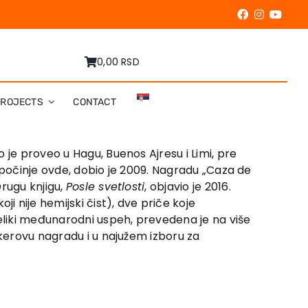
0,00 RSD
PROJECTS
CONTACT
 je proveo u Hagu, Buenos Ajresu i Limi, pre
ik počinje ovde, dobio je 2009. Nagradu „Caza de
rugu knjigu,
Posle svetlosti
, objavio je 2016.
ji nije hemijski čist), dve priče koje
eliki međunarodni uspeh, prevedena je na više
ukerovu nagradu i u najužem izboru za