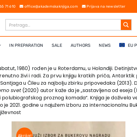
 65 71 610
office@akademskaknjiga.com
Prijava na newsletter
IN PREPARATION
SALE
AUTHORS
NEWS
EU 
tut, 1980) rođen je u Roterdamu, u Holandiji. Detinjstvo
enutno živi i radi. Za prvu knjigu kratkih priča, Antarkt
antjaga u Čileu za najbolju zbirku pripovedaka (2013). D
emo svet
(2020) autor kaže da je „sastavljena od eseja (ko
 polubiografskog proznog komada”. Knjiga je doživela v
lo je 2021. godine u najužem izboru za internacionalnu B
jiževnost
Akcija!