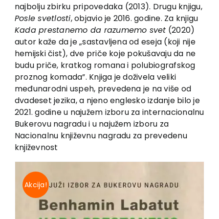
EU PROJECTS
najbolju zbirku pripovedaka (2013). Drugu knjigu,
Posle svetlosti
, objavio je 2016. godine. Za knjigu
Contact
Kada prestanemo da razumemo svet
(2020)
autor kaže da je „sastavljena od eseja (koji nije
hemijski čist), dve priče koje pokušavaju da ne
budu priče, kratkog romana i polubiografskog
proznog komada”. Knjiga je doživela veliki
međunarodni uspeh, prevedena je na više od
dvadeset jezika, a njeno englesko izdanje bilo je
2021. godine u najužem izboru za internacionalnu
Bukerovu nagradu i u najužem izboru za
Nacionalnu književnu nagradu za prevedenu
književnost
Akcija!