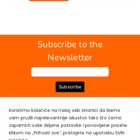
Subscribe to the
Newsletter
Subscribe
Koristimo kolačiće na našoj veb stranici da bismo
ABOUT US
BOOKS
MY ACCOUNT
CONTACT
TERMS OF PURCHASE
vam pružili najrelevantnije iskustvo tako što ćemo
USER PRIVACY PROTECTION
zapamtiti vaše željene postavke i ponovljene posete.
Klikom na „Prihvati sve“, pristajete na upotrebu SVIH