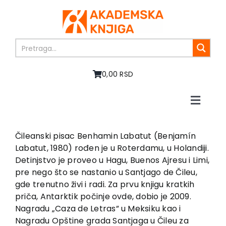
Skip
to
content
0,00 RSD
Toggle
Naviga
Home
About us
Čileanski pisac Benhamin Labatut (Benjamín
Labatut, 1980) rođen je u Roterdamu, u Holandiji.
Books
Detinjstvo je proveo u Hagu, Buenos Ajresu i Limi,
In preparation
pre nego što se nastanio u Santjago de Čileu,
Sale
gde trenutno živi i radi. Za prvu knjigu kratkih
priča, Antarktik počinje ovde, dobio je 2009.
Authors
Nagradu „Caza de Letras” u Meksiku kao i
News
Nagradu Opštine grada Santjaga u Čileu za