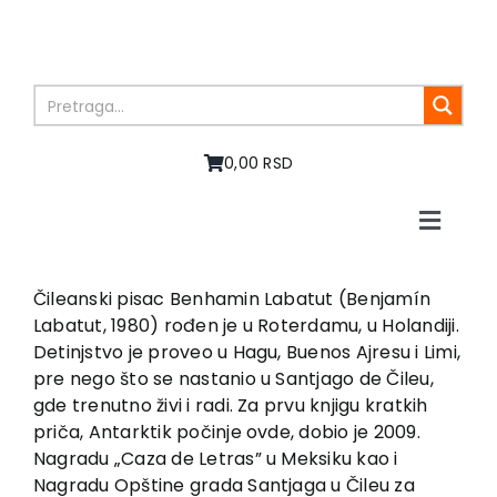
Skip
to
content
0,00 RSD
Toggle
Naviga
Home
About us
Čileanski pisac Benhamin Labatut (Benjamín
Labatut, 1980) rođen je u Roterdamu, u Holandiji.
Books
Detinjstvo je proveo u Hagu, Buenos Ajresu i Limi,
In preparation
pre nego što se nastanio u Santjago de Čileu,
Sale
gde trenutno živi i radi. Za prvu knjigu kratkih
priča, Antarktik počinje ovde, dobio je 2009.
Authors
Nagradu „Caza de Letras” u Meksiku kao i
News
Nagradu Opštine grada Santjaga u Čileu za