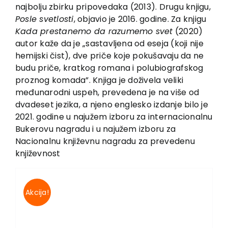
EU PROJECTS
najbolju zbirku pripovedaka (2013). Drugu knjigu,
Posle svetlosti
, objavio je 2016. godine. Za knjigu
Contact
Kada prestanemo da razumemo svet
(2020)
autor kaže da je „sastavljena od eseja (koji nije
hemijski čist), dve priče koje pokušavaju da ne
budu priče, kratkog romana i polubiografskog
proznog komada”. Knjiga je doživela veliki
međunarodni uspeh, prevedena je na više od
dvadeset jezika, a njeno englesko izdanje bilo je
2021. godine u najužem izboru za internacionalnu
Bukerovu nagradu i u najužem izboru za
Nacionalnu književnu nagradu za prevedenu
književnost
Akcija!