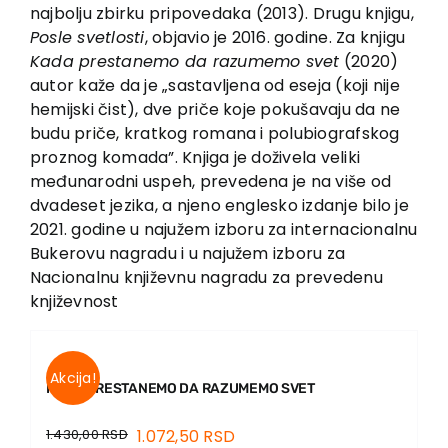
EU PROJECTS
najbolju zbirku pripovedaka (2013). Drugu knjigu,
Posle svetlosti
, objavio je 2016. godine. Za knjigu
Contact
Kada prestanemo da razumemo svet
(2020)
autor kaže da je „sastavljena od eseja (koji nije
hemijski čist), dve priče koje pokušavaju da ne
budu priče, kratkog romana i polubiografskog
proznog komada”. Knjiga je doživela veliki
međunarodni uspeh, prevedena je na više od
dvadeset jezika, a njeno englesko izdanje bilo je
2021. godine u najužem izboru za internacionalnu
Bukerovu nagradu i u najužem izboru za
Nacionalnu književnu nagradu za prevedenu
književnost
Akcija!
KADA PRESTANEMO DA RAZUMEMO SVET
1.430,00
RSD
1.072,50
RSD