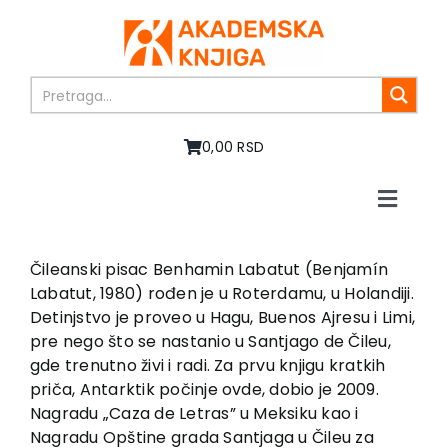
Skip
to
content
0,00 RSD
Toggle
Naviga
Home
About us
Čileanski pisac Benhamin Labatut (Benjamín
Labatut, 1980) rođen je u Roterdamu, u Holandiji.
Books
Detinjstvo je proveo u Hagu, Buenos Ajresu i Limi,
In preparation
pre nego što se nastanio u Santjago de Čileu,
Sale
gde trenutno živi i radi. Za prvu knjigu kratkih
priča, Antarktik počinje ovde, dobio je 2009.
Authors
Nagradu „Caza de Letras” u Meksiku kao i
News
Nagradu Opštine grada Santjaga u Čileu za