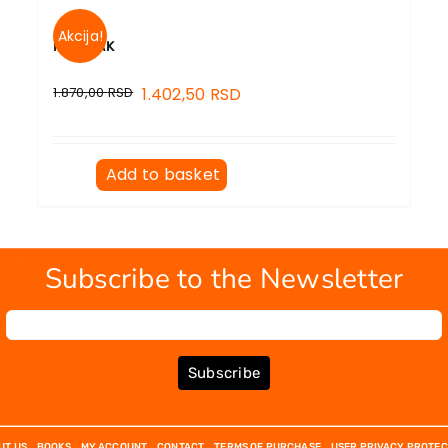
Akcija!
MANIJAK
1.870,00
RSD
1.402,50
RSD
Add to basket
Subscribe to the Newsletter
Subscribe
UT US
BOOKS
MY ACCOUNT
CONTACT
TERMS OF PURCHASE
USER PRIVACY PROTEC