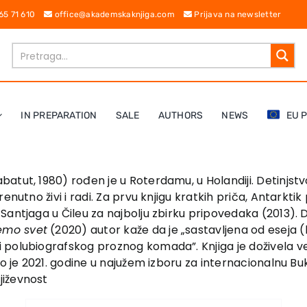
 65 71 610
office@akademskaknjiga.com
Prijava na newsletter
IN PREPARATION
SALE
AUTHORS
NEWS
EU 
tut, 1980) rođen je u Roterdamu, u Holandiji. Detinjstvo
enutno živi i radi. Za prvu knjigu kratkih priča, Antarkt
antjaga u Čileu za najbolju zbirku pripovedaka (2013). D
emo svet
(2020) autor kaže da je „sastavljena od eseja (ko
 polubiografskog proznog komada”. Knjiga je doživela v
lo je 2021. godine u najužem izboru za internacionalnu B
jiževnost