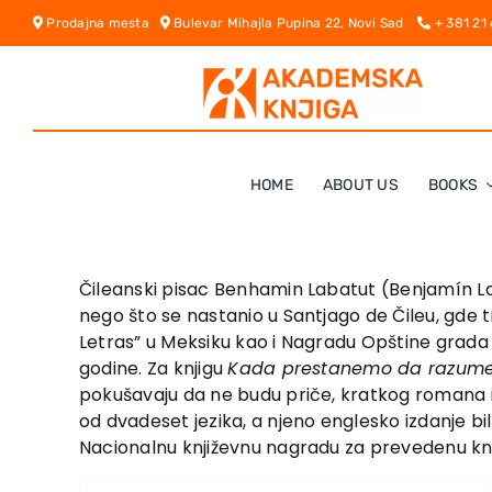
Skip
Prodajna mesta
Bulevar Mihajla Pupina 22, Novi Sad
+ 381 21
to
content
HOME
ABOUT US
BOOKS
Čileanski pisac Benhamin Labatut (Benjamín Laba
nego što se nastanio u Santjago de Čileu, gde tr
Letras” u Meksiku kao i Nagradu Opštine grada S
godine. Za knjigu
Kada prestanemo da razum
pokušavaju da ne budu priče, kratkog romana i
od dvadeset jezika, a njeno englesko izdanje bi
Nacionalnu književnu nagradu za prevedenu kn