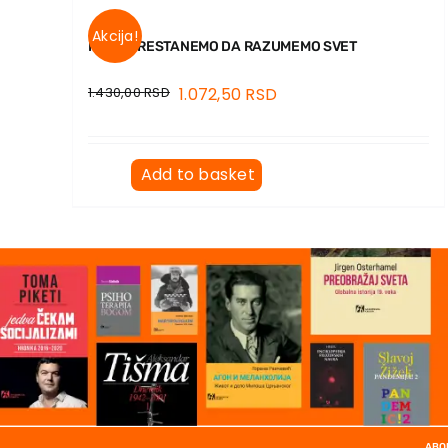
Akcija!
KADA PRESTANEMO DA RAZUMEMO SVET
1.430,00
RSD
1.072,50
RSD
Add to basket
ABO