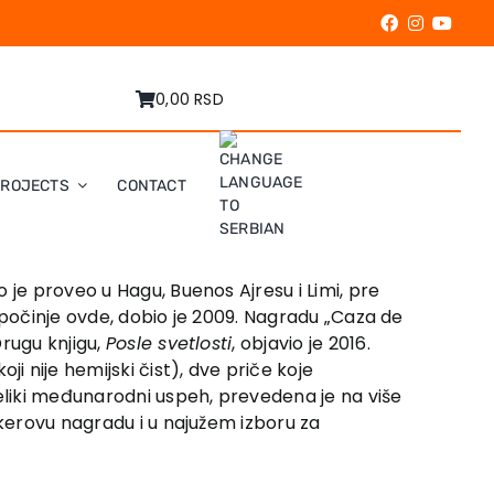
0,00 RSD
PROJECTS
CONTACT
 je proveo u Hagu, Buenos Ajresu i Limi, pre
ik počinje ovde, dobio je 2009. Nagradu „Caza de
rugu knjigu,
Posle svetlosti
, objavio je 2016.
ji nije hemijski čist), dve priče koje
eliki međunarodni uspeh, prevedena je na više
ukerovu nagradu i u najužem izboru za