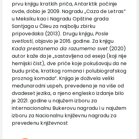
prvu knjigu kratkih priča, Antarktik počinje
Authors
ovde, dobio je 2009. Nagradu „Caza de Letras”
News
u Meksiku kao i Nagradu Opštine grada
EU PROJECTS
Santjaga u Čileu za najbolju zbirku
pripovedaka (2013). Drugu knjigu,
Posle
Contact
svetlosti
, objavio je 2016. godine. Za knjigu
Kada prestanemo da razumemo svet
(2020)
autor kaže da je „sastavljena od eseja (koji nije
hemijski čist), dve priče koje pokušavaju da ne
budu priče, kratkog romana i polubiografskog
proznog komada”. Knjiga je doživela veliki
međunarodni uspeh, prevedena je na više od
dvadeset jezika, a njeno englesko izdanje bilo
je 2021. godine u najužem izboru za
internacionalnu Bukerovu nagradu i u najužem
izboru za Nacionalnu književnu nagradu za
prevedenu književnost