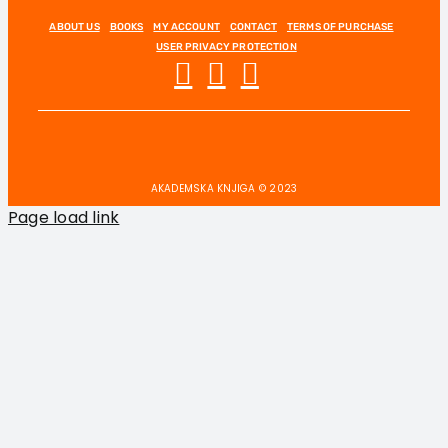
ABOUT US
BOOKS
MY ACCOUNT
CONTACT
TERMS OF PURCHASE
USER PRIVACY PROTECTION
AKADEMSKA KNJIGA © 2023
Page load link