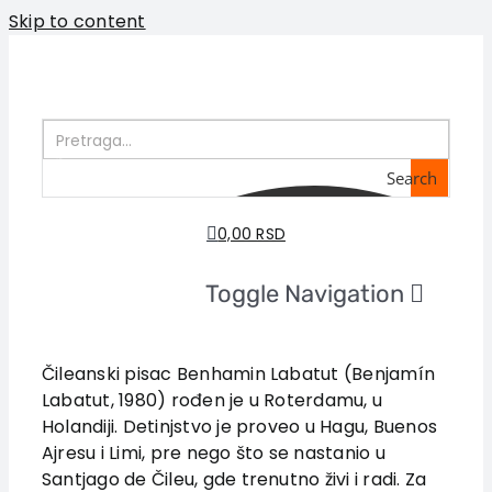
Skip to content
Search
0,00 RSD
Toggle Navigation
Home
About us
Čileanski pisac Benhamin Labatut (Benjamín
Labatut, 1980) rođen je u Roterdamu, u
Books
Holandiji. Detinjstvo je proveo u Hagu, Buenos
In preparation
Ajresu i Limi, pre nego što se nastanio u
Sale
Santjago de Čileu, gde trenutno živi i radi. Za