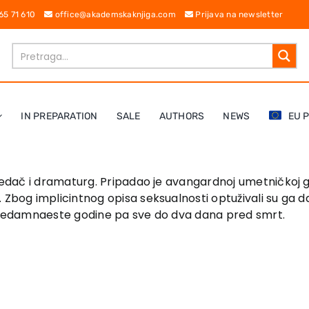
 65 71 610
office@akademskaknjiga.com
Prijava na newsletter
IN PREPARATION
SALE
AUTHORS
NEWS
EU 
ipovedač i dramaturg. Pripadao je avangardnoj umetničko
 Zbog implicintnog opisa seksualnosti optuživali su ga d
je sedamnaeste godine pa sve do dva dana pred smrt.