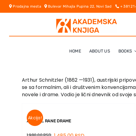
Skip
Prodajna mesta
Bulevar Mihajla Pupina 22, Novi Sad
+ 381 21
to
content
HOME
ABOUT US
BOOKS
Arthur Schnitzler (1862 —1931), austrijski pr
se sa formalnim, ali i društvenim konvencijama.
novele i drame. Vodio je lični dnevnik od svo
Akcija!
ANATOL. RANE DRAME
1.980,00
RSD
1.485,00
RSD