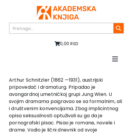
Skip
to
content
0,00 RSD
Toggle
Naviga
Home
About us
Arthur Schnitzler (1862 —1931), austrijski
pripovedač i dramaturg. Pripadao je
Books
avangardnoj umetničkoj grupi Jung Wien. U
In preparation
svojim dramama poigravao se sa formalnim, ali
Sale
i društvenim konvencijama. Zbog implicintnog
opisa seksualnosti optuživali su ga da je
Authors
pornografski pisac. Pisao je romane, novele i
News
drame. Vodio je lični dnevnik od svoje