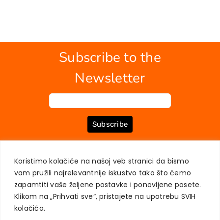
Subscribe to the
Newsletter
Subscribe
Koristimo kolačiće na našoj veb stranici da bismo
ABOUT US
BOOKS
MY ACCOUNT
CONTACT
TERMS OF PURCHASE
vam pružili najrelevantnije iskustvo tako što ćemo
USER PRIVACY PROTECTION
zapamtiti vaše željene postavke i ponovljene posete.
Klikom na „Prihvati sve“, pristajete na upotrebu SVIH
kolačića.