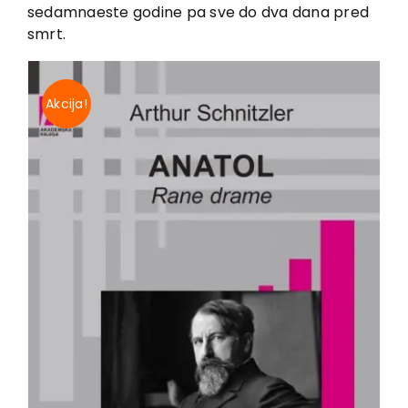
EU PROJECTS
sedamnaeste godine pa sve do dva dana pred
smrt.
Contact
Akcija!