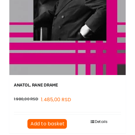
ANATOL. RANE DRAME
1.980,00
RSD
1.485,00
RSD
Details
Add to basket