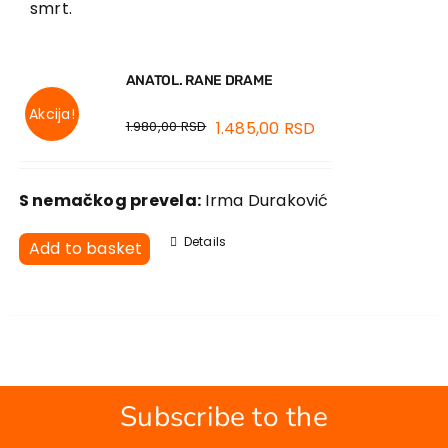
smrt.
Contact
ANATOL. RANE DRAME
Akcija!
1.980,00
RSD
1.485,00
RSD
S nemačkog prevela:
Irma Duraković
Details
Add to basket
Subscribe to the