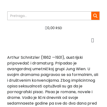
Skip
to
content
0,00 RSD
Toggle
Naviga
Home
About us
Arthur Schnitzler (1862 —1931), austrijski
pripovedač i dramaturg. Pripadao je
Books
avangardnoj umetničkoj grupi Jung Wien. U
In preparation
svojim dramama poigravao se sa formalnim, ali
Sale
i društvenim konvencijama. Zbog implicintnog
opisa seksualnosti optuživali su ga da je
Authors
pornografski pisac. Pisao je romane, novele i
News
drame. Vodio je lični dnevnik od svoje
EU PROJECTS
sedamnaeste godine pa sve do dva dana pred